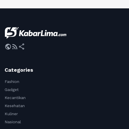
public
rss_feed
share
Categories
Fashion
Gadget
Kecantikan
Kesehatan
Kuliner
Nasional