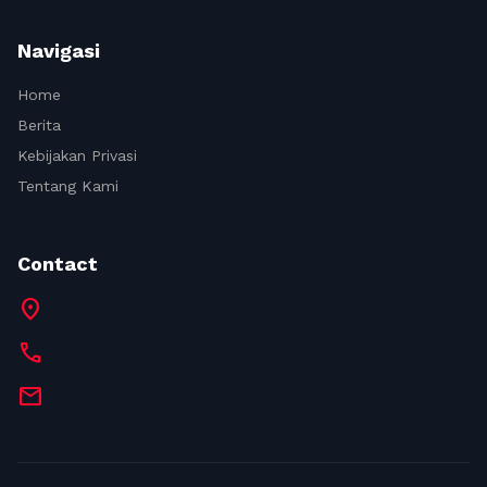
Navigasi
Home
Berita
Kebijakan Privasi
Tentang Kami
Contact
location_on
call
mail