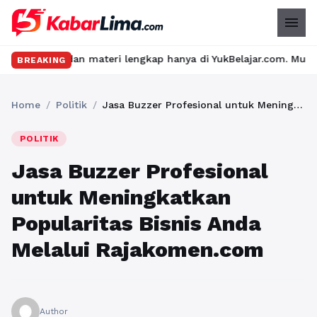
menu
an materi lengkap hanya di YukBelajar.com. Mulai langkah suksesm
BREAKING
Home
/
Politik
/
Jasa Buzzer Profesional untuk Meningkatkan Popularitas Bisnis Anda Melalui Rajakomen.com
POLITIK
Jasa Buzzer Profesional
untuk Meningkatkan
Popularitas Bisnis Anda
Melalui Rajakomen.com
Author