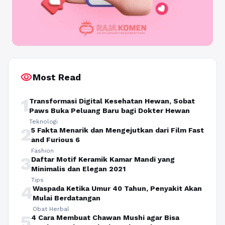
visibility
Most Read
1
Transformasi Digital Kesehatan Hewan, Sobat
Paws Buka Peluang Baru bagi Dokter Hewan
Teknologi
2
5 Fakta Menarik dan Mengejutkan dari Film Fast
and Furious 6
Fashion
3
Daftar Motif Keramik Kamar Mandi yang
Minimalis dan Elegan 2021
Tips
4
Waspada Ketika Umur 40 Tahun, Penyakit Akan
Mulai Berdatangan
Obat Herbal
5
4 Cara Membuat Chawan Mushi agar Bisa