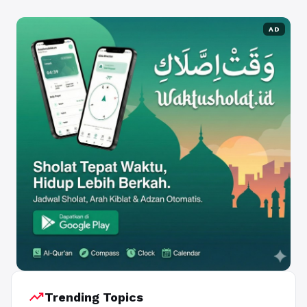
AD
trending_up
Trending Topics