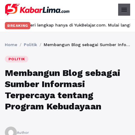
menu
ri lengkap hanya di YukBelajar.com. Mulai langkah suksesmu hari
BREAKING
Home
/
Politik
/
Membangun Blog sebagai Sumber Informasi Terpercaya tentang Program Kebudayaan
POLITIK
Membangun Blog sebagai
Sumber Informasi
Terpercaya tentang
Program Kebudayaan
Author