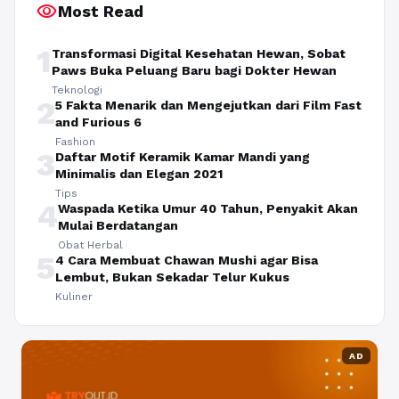
visibility
Most Read
1
Transformasi Digital Kesehatan Hewan, Sobat
Paws Buka Peluang Baru bagi Dokter Hewan
Teknologi
2
5 Fakta Menarik dan Mengejutkan dari Film Fast
and Furious 6
Fashion
3
Daftar Motif Keramik Kamar Mandi yang
Minimalis dan Elegan 2021
Tips
4
Waspada Ketika Umur 40 Tahun, Penyakit Akan
Mulai Berdatangan
Obat Herbal
5
4 Cara Membuat Chawan Mushi agar Bisa
Lembut, Bukan Sekadar Telur Kukus
Kuliner
AD