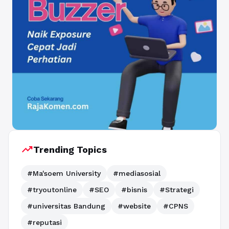
trending_up
Trending Topics
#Ma'soem University
#mediasosial
#tryoutonline
#SEO
#bisnis
#Strategi
#universitas Bandung
#website
#CPNS
#reputasi