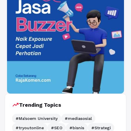
trending_up
Trending Topics
#Ma'soem University
#mediasosial
#tryoutonline
#SEO
#bisnis
#Strategi