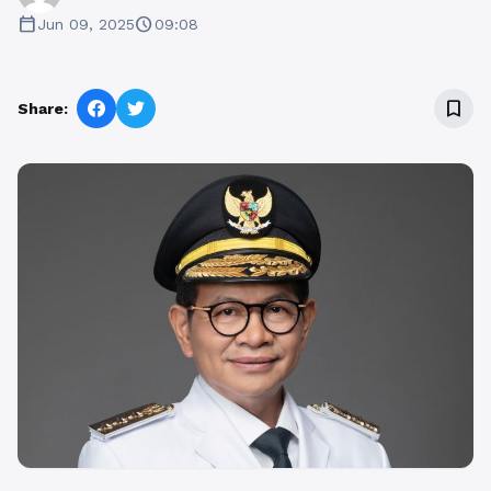
calendar_today
schedule
Jun 09, 2025
09:08
bookmark_border
Share: