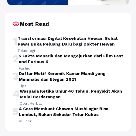
visibility
Most Read
1
Transformasi Digital Kesehatan Hewan, Sobat
Paws Buka Peluang Baru bagi Dokter Hewan
Teknologi
2
5 Fakta Menarik dan Mengejutkan dari Film Fast
and Furious 6
Fashion
3
Daftar Motif Keramik Kamar Mandi yang
Minimalis dan Elegan 2021
Tips
4
Waspada Ketika Umur 40 Tahun, Penyakit Akan
Mulai Berdatangan
Obat Herbal
5
4 Cara Membuat Chawan Mushi agar Bisa
Lembut, Bukan Sekadar Telur Kukus
Kuliner