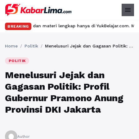
menu
dan materi lengkap hanya di YukBelajar.com. Mulai langkah sukse
BREAKING
Home
/
Politik
/
Menelusuri Jejak dan Gagasan Politik: Profil Gubernur Pramono Anung Provinsi DKI Jakarta
POLITIK
Menelusuri Jejak dan
Gagasan Politik: Profil
Gubernur Pramono Anung
Provinsi DKI Jakarta
Author