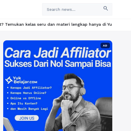
search
seru dan materi lengkap hanya di YukBelajar.com. Mulai langkah 
AD