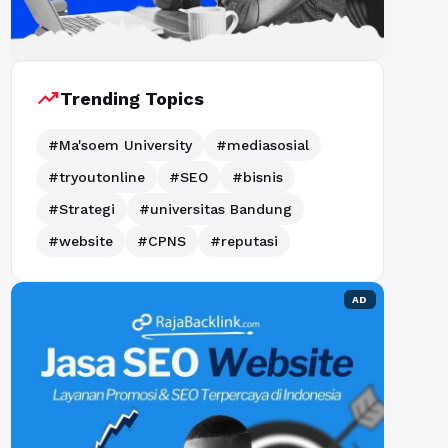
trending_up
Trending Topics
#Ma'soem University
#mediasosial
#tryoutonline
#SEO
#bisnis
#Strategi
#universitas Bandung
#website
#CPNS
#reputasi
AD