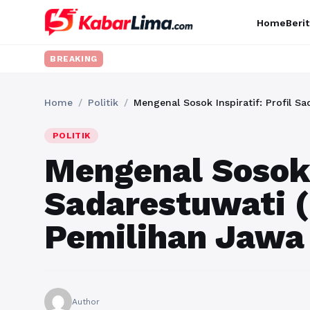
Home
Berit
BREAKING
Home
/
Politik
/
Mengenal Sosok Inspiratif: Profil S
POLITIK
Mengenal Sosok I
Sadarestuwati 
Pemilihan Jawa 
Author