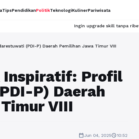
a
Tips
Pendidikan
Politik
Teknologi
Kuliner
Pariwisata
Ingin upgrade skill tanpa ribet? Temukan kelas 
adarestuwati (PDI-P) Daerah Pemilihan Jawa Timur VIII
nspiratif: Profil
(PDI-P) Daerah
Timur VIII
calendar_today
schedule
Jun 04, 2025
10:52