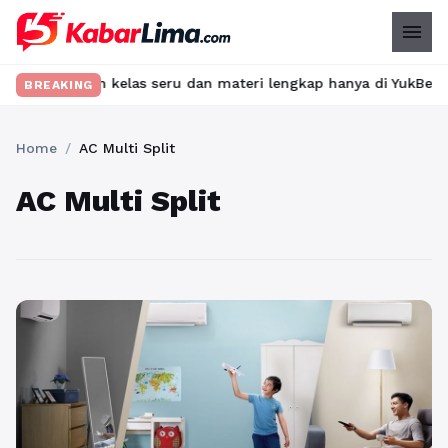
menu
Temukan kelas seru dan materi lengkap hanya di YukBelajar.com. M
BREAKING
Home
/
AC Multi Split
AC Multi Split