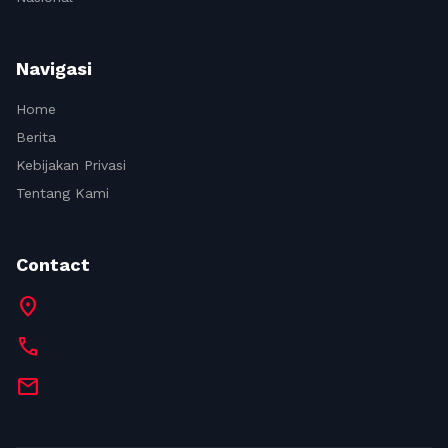
Navigasi
Home
Berita
Kebijakan Privasi
Tentang Kami
Contact
location_on
call
mail