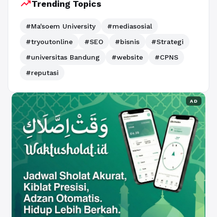
trending_up
Trending Topics
#Ma'soem University
#mediasosial
#tryoutonline
#SEO
#bisnis
#Strategi
#universitas Bandung
#website
#CPNS
#reputasi
AD