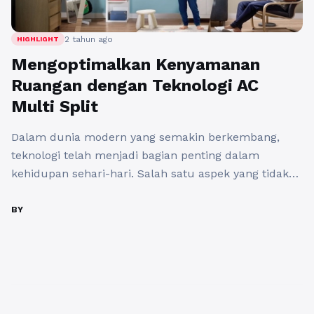
2 tahun ago
HIGHLIGHT
Mengoptimalkan Kenyamanan
Ruangan dengan Teknologi AC
Multi Split
Dalam dunia modern yang semakin berkembang,
teknologi telah menjadi bagian penting dalam
kehidupan sehari-hari. Salah satu aspek yang tidak
bisa diabaikan adalah kenyamanan di dalam
ruangan, terutama dalam konteks suhu udara.
BY
Untuk menghadapi tantangan ini, teknologi pendingin
ruangan terus berkembang, dan salah satu inovasi
terbaru yang menarik adalah AC Multi Split.
Mungkin belum banyak ...
Baca Selengkapnya