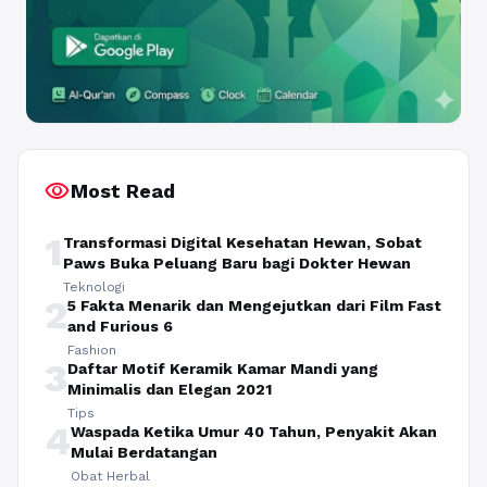
visibility
Most Read
1
Transformasi Digital Kesehatan Hewan, Sobat
Paws Buka Peluang Baru bagi Dokter Hewan
Teknologi
2
5 Fakta Menarik dan Mengejutkan dari Film Fast
and Furious 6
Fashion
3
Daftar Motif Keramik Kamar Mandi yang
Minimalis dan Elegan 2021
Tips
4
Waspada Ketika Umur 40 Tahun, Penyakit Akan
Mulai Berdatangan
Obat Herbal