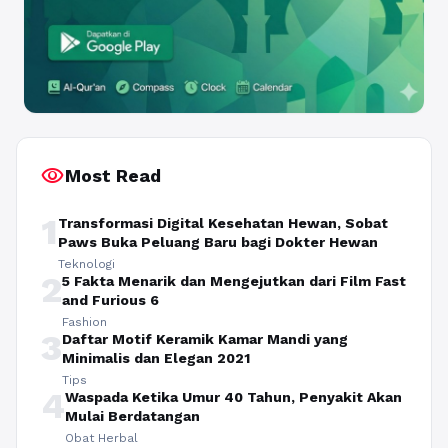
visibility
Most Read
1
Transformasi Digital Kesehatan Hewan, Sobat
Paws Buka Peluang Baru bagi Dokter Hewan
Teknologi
2
5 Fakta Menarik dan Mengejutkan dari Film Fast
and Furious 6
Fashion
3
Daftar Motif Keramik Kamar Mandi yang
Minimalis dan Elegan 2021
Tips
4
Waspada Ketika Umur 40 Tahun, Penyakit Akan
Mulai Berdatangan
Obat Herbal