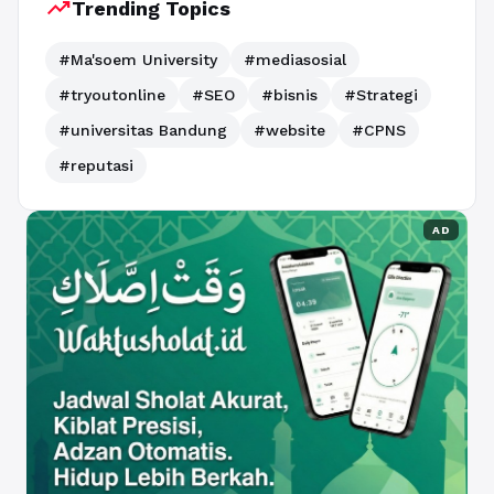
trending_up
Trending Topics
#Ma'soem University
#mediasosial
#tryoutonline
#SEO
#bisnis
#Strategi
#universitas Bandung
#website
#CPNS
#reputasi
AD