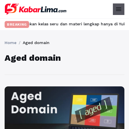
menu
t? Temukan kelas seru dan materi lengkap hanya di YukBelajar.co
BREAKING
Home
/
Aged domain
Aged domain