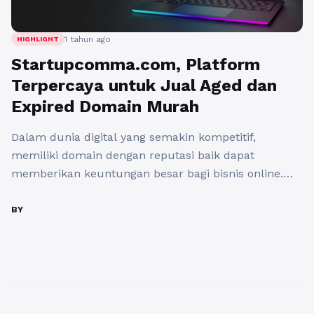
1 tahun ago
HIGHLIGHT
Startupcomma.com, Platform
Terpercaya untuk Jual Aged dan
Expired Domain Murah
Dalam dunia digital yang semakin kompetitif,
memiliki domain dengan reputasi baik dapat
memberikan keuntungan besar bagi bisnis online.
Banyak perusahaan dan individu mencari aged dan
expired domain karena keunggulannya dalam SEO,
BY
backlink yang sudah terbentuk, serta nilai
kepercayaan yang lebih tinggi di mata mesin
pencarian google. Jika Anda sedang mencari tempat
terbaik untuk mendapatkan domain ...
Baca
Selengkapnya