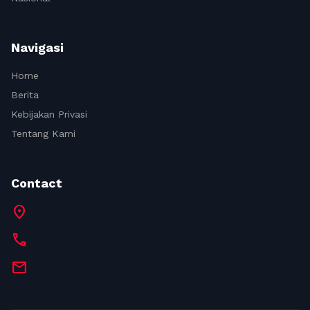
Navigasi
Home
Berita
Kebijakan Privasi
Tentang Kami
Contact
location_on
call
mail