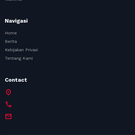
Navigasi
Home
Berita
Kebijakan Privasi
Tentang Kami
Contact
location_on
call
mail