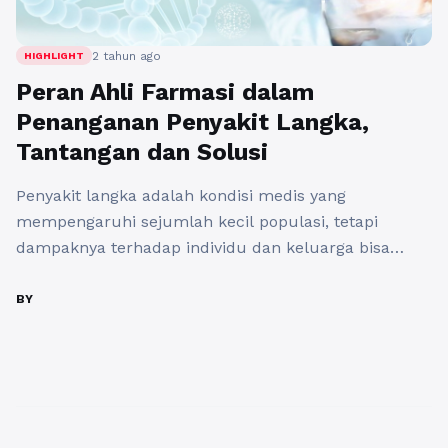
2 tahun ago
HIGHLIGHT
Peran Ahli Farmasi dalam
Penanganan Penyakit Langka,
Tantangan dan Solusi
Penyakit langka adalah kondisi medis yang
mempengaruhi sejumlah kecil populasi, tetapi
dampaknya terhadap individu dan keluarga bisa
sangat besar. Di seluruh dunia, lebih dari 300 juta
orang hidup dengan penyakit langka. Di Indonesia,
BY
penyakit langka seringkali kurang mendapatkan
perhatian yang memadai karena berbagai faktor,
seperti keterbatasan sumber daya, kurangnya
kesadaran, dan minimnya akses terhadap
pengobatan ...
Baca Selengkapnya