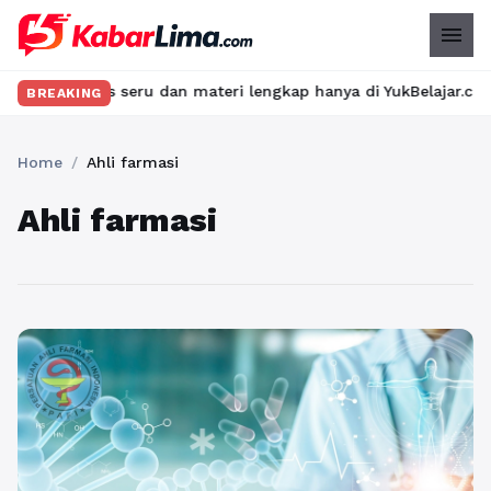
menu
n kelas seru dan materi lengkap hanya di YukBelajar.com. Mulai 
BREAKING
Home
/
Ahli farmasi
Ahli farmasi