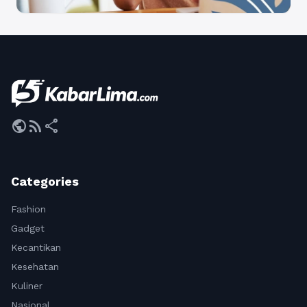
public
rss_feed
share
Categories
Fashion
Gadget
Kecantikan
Kesehatan
Kuliner
Nasional