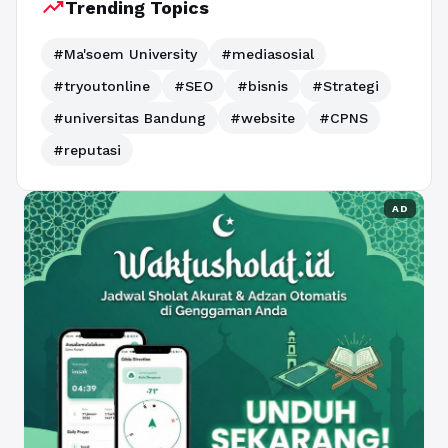
trending_up
Trending Topics
#Ma'soem University
#mediasosial
#tryoutonline
#SEO
#bisnis
#Strategi
#universitas Bandung
#website
#CPNS
#reputasi
AD