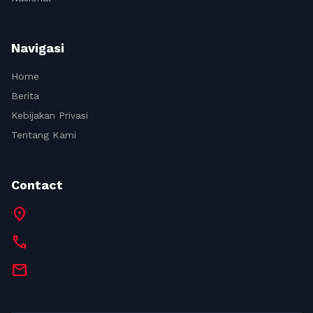
Navigasi
Home
Berita
Kebijakan Privasi
Tentang Kami
Contact
location_on
call
mail