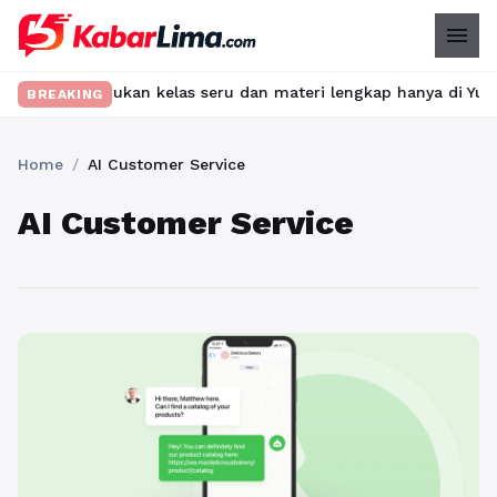
menu
bet? Temukan kelas seru dan materi lengkap hanya di YukBelajar.
BREAKING
Home
/
AI Customer Service
AI Customer Service