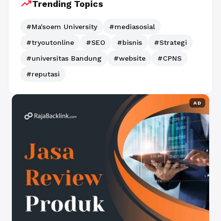
trending_up
Trending Topics
#Ma'soem University
#mediasosial
#tryoutonline
#SEO
#bisnis
#Strategi
#universitas Bandung
#website
#CPNS
#reputasi
AD