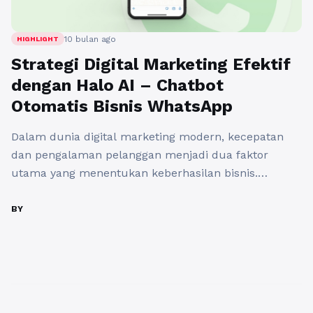
10 bulan ago
HIGHLIGHT
Strategi Digital Marketing Efektif
dengan Halo AI – Chatbot
Otomatis Bisnis WhatsApp
Dalam dunia digital marketing modern, kecepatan
dan pengalaman pelanggan menjadi dua faktor
utama yang menentukan keberhasilan bisnis.
Konsumen masa kini tidak hanya ingin mendapatkan
produk terbaik, tetapi juga pelayanan cepat dan
BY
personal. Mereka ingin jawaban instan atas
pertanyaan, kemudahan bertransaksi, dan interaksi
yang terasa manusiawi. Namun, banyak pelaku
UMKM masih menghadapi kendala dalam
memberikan pelayanan ...
Baca Selengkapnya