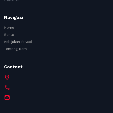
Navigasi
Home
Berita
Kebijakan Privasi
Tentang Kami
Contact
location_on
call
mail