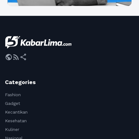
public
rss_feed
share
Categories
Fashion
Gadget
Kecantikan
Kesehatan
Kuliner
Nasional