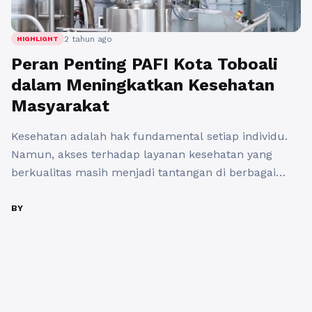
2 tahun ago
HIGHLIGHT
Peran Penting PAFI Kota Toboali
dalam Meningkatkan Kesehatan
Masyarakat
Kesehatan adalah hak fundamental setiap individu.
Namun, akses terhadap layanan kesehatan yang
berkualitas masih menjadi tantangan di berbagai
daerah di Indonesia, termasuk di Kota Toboali. Di
tengah tantangan ini, Persatuan Ahli Farmasi
BY
Indonesia (PAFI) Kota Toboali telah memainkan peran
yang sangat vital. Dengan komitmen yang kuat untuk
meningkatkan kualitas layanan kesehatan, PAFI Kota
Toboali dengan ...
Baca Selengkapnya