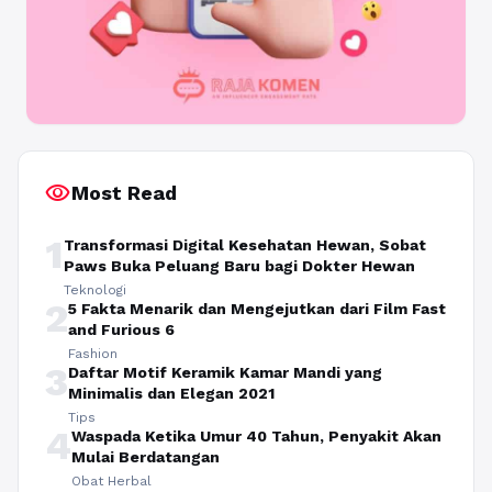
visibility
Most Read
1
Transformasi Digital Kesehatan Hewan, Sobat
Paws Buka Peluang Baru bagi Dokter Hewan
Teknologi
2
5 Fakta Menarik dan Mengejutkan dari Film Fast
and Furious 6
Fashion
3
Daftar Motif Keramik Kamar Mandi yang
Minimalis dan Elegan 2021
Tips
4
Waspada Ketika Umur 40 Tahun, Penyakit Akan
Mulai Berdatangan
Obat Herbal