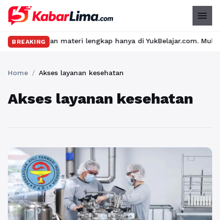
menu
s seru dan materi lengkap hanya di YukBelajar.com. Mulai langka
BREAKING
Home
/
Akses layanan kesehatan
Akses layanan kesehatan