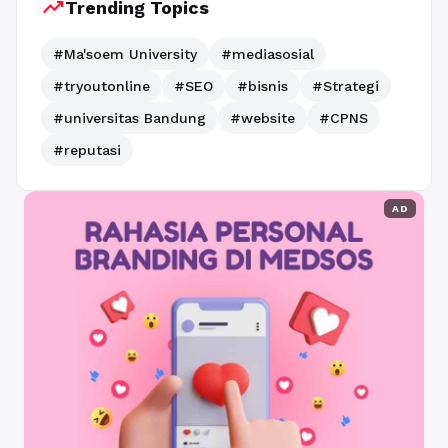
trending_up
Trending Topics
#Ma'soem University
#mediasosial
#tryoutonline
#SEO
#bisnis
#Strategi
#universitas Bandung
#website
#CPNS
#reputasi
AD