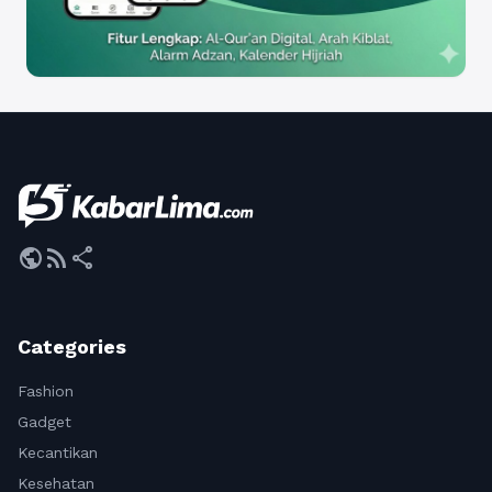
public
rss_feed
share
Categories
Fashion
Gadget
Kecantikan
Kesehatan