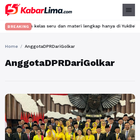
menu
Temukan kelas seru dan materi lengkap hanya di YukBelajar.com. 
BREAKING
Home
/
AnggotaDPRDariGolkar
AnggotaDPRDariGolkar