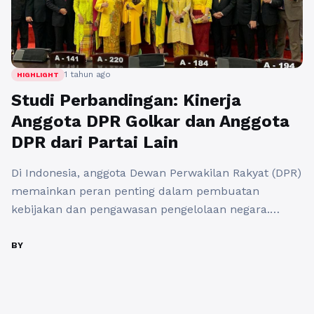
1 tahun ago
HIGHLIGHT
Studi Perbandingan: Kinerja
Anggota DPR Golkar dan Anggota
DPR dari Partai Lain
Di Indonesia, anggota Dewan Perwakilan Rakyat (DPR)
memainkan peran penting dalam pembuatan
kebijakan dan pengawasan pengelolaan negara.
Salah satu partai politik yang memiliki pengaruh
signifikan di DPR adalah Partai Golkar, yang telah ada
BY
sejak lama dan terus aktif dalam kehidupan politik
Indonesia. Artikel ini akan membahas kinerja anggota
DPR dari Golkar dibandingkan dengan anggota DPR ...