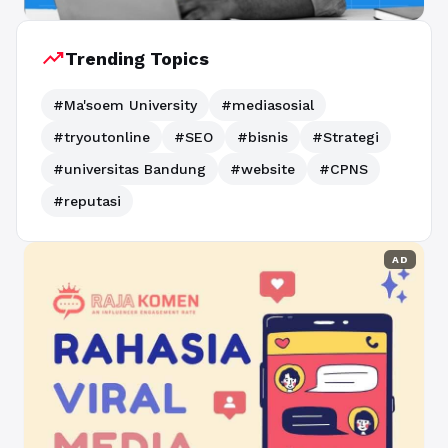
trending_up
Trending Topics
#Ma'soem University
#mediasosial
#tryoutonline
#SEO
#bisnis
#Strategi
#universitas Bandung
#website
#CPNS
#reputasi
AD