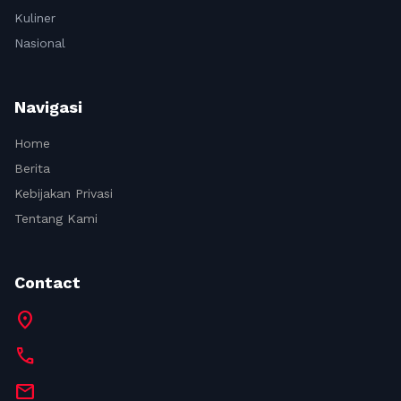
Kuliner
Nasional
Navigasi
Home
Berita
Kebijakan Privasi
Tentang Kami
Contact
location_on
call
mail