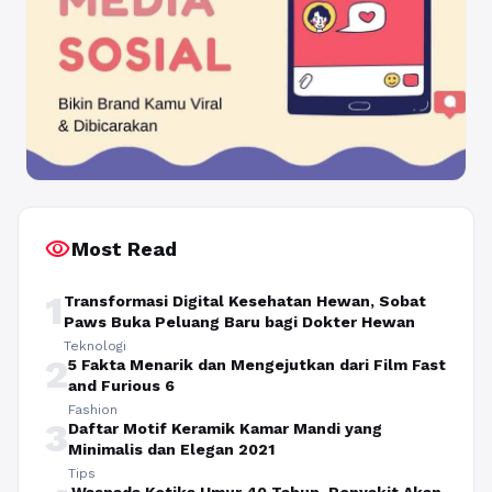
visibility
Most Read
1
Transformasi Digital Kesehatan Hewan, Sobat
Paws Buka Peluang Baru bagi Dokter Hewan
Teknologi
2
5 Fakta Menarik dan Mengejutkan dari Film Fast
and Furious 6
Fashion
3
Daftar Motif Keramik Kamar Mandi yang
Minimalis dan Elegan 2021
Tips
Waspada Ketika Umur 40 Tahun, Penyakit Akan