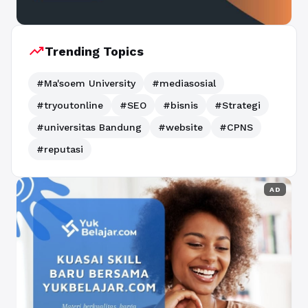
trending_up
Trending Topics
#Ma'soem University
#mediasosial
#tryoutonline
#SEO
#bisnis
#Strategi
#universitas Bandung
#website
#CPNS
#reputasi
AD