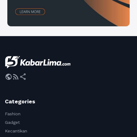
public
rss_feed
share
Categories
Fashion
Gadget
Kecantikan