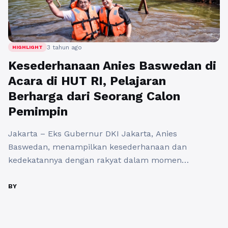
3 tahun ago
HIGHLIGHT
Kesederhanaan Anies Baswedan di
Acara di HUT RI, Pelajaran
Berharga dari Seorang Calon
Pemimpin
Jakarta – Eks Gubernur DKI Jakarta, Anies
Baswedan, menampilkan kesederhanaan dan
kedekatannya dengan rakyat dalam momen
Peringatan HUT RI ke-78 di Waduk Lebak Bulus,
Jakarta Selatan, pada Kamis (17/8). Pada pukul 07.30
BY
WIB, upacara dimulai dengan Anies yang tiba di
lokasi bersama istri, Fery Farhati, serta anggota
keluarga lainnya. Mereka tidak hanya hadir sebagai