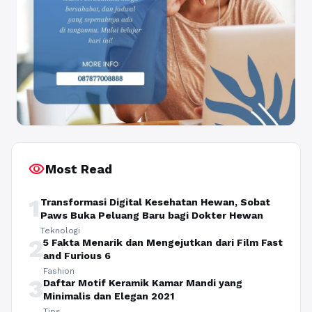
visibility
Most Read
1
Transformasi Digital Kesehatan Hewan, Sobat
Paws Buka Peluang Baru bagi Dokter Hewan
Teknologi
2
5 Fakta Menarik dan Mengejutkan dari Film Fast
and Furious 6
Fashion
3
Daftar Motif Keramik Kamar Mandi yang
Minimalis dan Elegan 2021
Tips