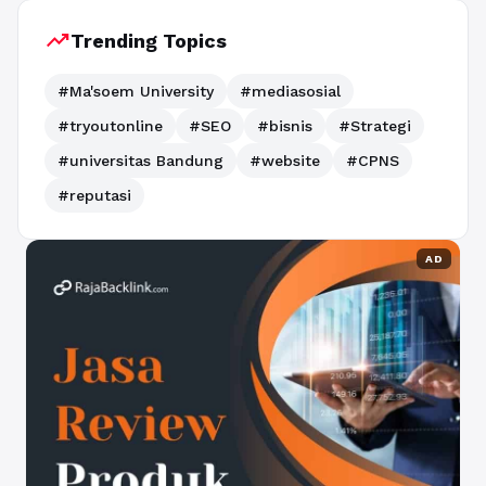
trending_up
Trending Topics
#Ma'soem University
#mediasosial
#tryoutonline
#SEO
#bisnis
#Strategi
#universitas Bandung
#website
#CPNS
#reputasi
AD