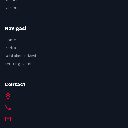
Nasional
Navigasi
Home
Berita
Kebijakan Privasi
Tentang Kami
Contact
location_on
call
mail