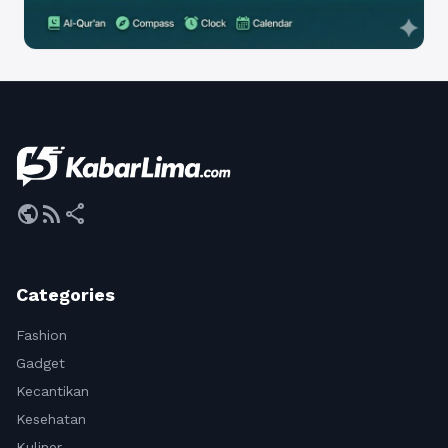
public
rss_feed
share
Categories
Fashion
Gadget
Kecantikan
Kesehatan
Kuliner