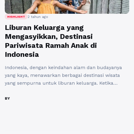
2 tahun ago
HIGHLIGHT
Liburan Keluarga yang
Mengasyikkan, Destinasi
Pariwisata Ramah Anak di
Indonesia
Indonesia, dengan keindahan alam dan budayanya
yang kaya, menawarkan berbagai destinasi wisata
yang sempurna untuk liburan keluarga. Ketika
merencanakan liburan bersama anak-anak, penting
untuk memilih tempat yang tidak hanya menarik
BY
bagi orang dewasa tetapi juga menyenangkan dan
aman bagi anak-anak. Berikut adalah beberapa
destinasi pariwisata ramah anak di Indonesia yang
dapat membuat liburan keluarga Anda ...
Baca