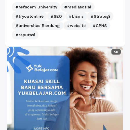
#Ma'soem University
#mediasosial
#tryoutonline
#SEO
#bisnis
#Strategi
#universitas Bandung
#website
#CPNS
#reputasi
AD