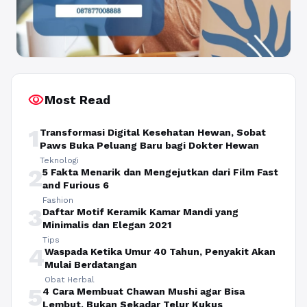
visibility
Most Read
1
Transformasi Digital Kesehatan Hewan, Sobat
Paws Buka Peluang Baru bagi Dokter Hewan
Teknologi
2
5 Fakta Menarik dan Mengejutkan dari Film Fast
and Furious 6
Fashion
3
Daftar Motif Keramik Kamar Mandi yang
Minimalis dan Elegan 2021
Tips
4
Waspada Ketika Umur 40 Tahun, Penyakit Akan
Mulai Berdatangan
Obat Herbal
5
4 Cara Membuat Chawan Mushi agar Bisa
Lembut, Bukan Sekadar Telur Kukus