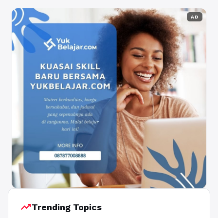
AD
trending_up
Trending Topics