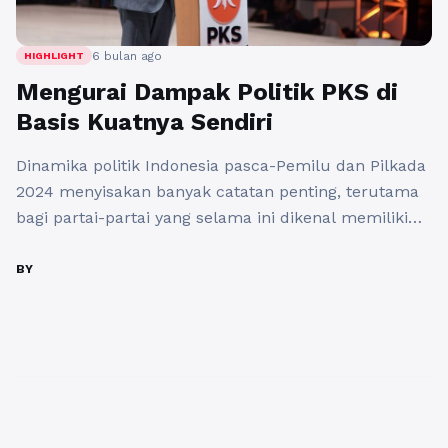
6 bulan ago
HIGHLIGHT
Mengurai Dampak Politik PKS di
Basis Kuatnya Sendiri
Dinamika politik Indonesia pasca-Pemilu dan Pilkada
2024 menyisakan banyak catatan penting, terutama
bagi partai-partai yang selama ini dikenal memiliki
basis ideologis kuat. Salah satu yang paling menarik
untuk dibahas adalah PKS. Bagi partai ini, kontestasi
BY
politik bukan sekadar soal menang atau kalah,
melainkan bagaimana menjaga kepercayaan
konstituen yang telah dibangun selama bertahun-
tahun. Ketika ekspektasi pemilih ...
Baca
Selengkapnya