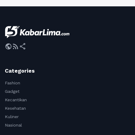
public
rss_feed
share
Categories
Fashion
Gadget
Kecantikan
Kesehatan
Kuliner
Nasional