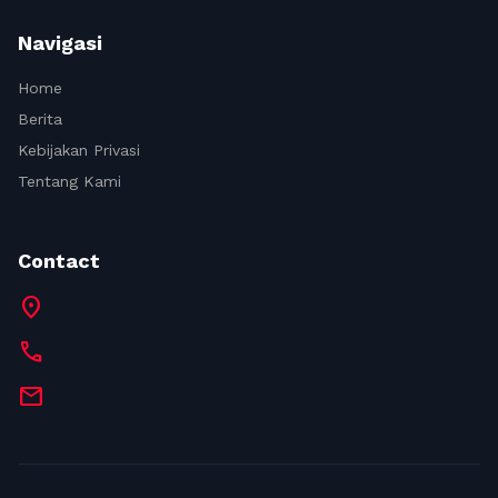
Navigasi
Home
Berita
Kebijakan Privasi
Tentang Kami
Contact
location_on
call
mail