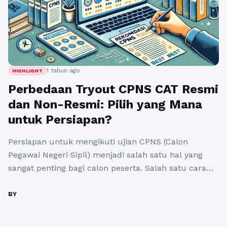
1 tahun ago
HIGHLIGHT
Perbedaan Tryout CPNS CAT Resmi
dan Non-Resmi: Pilih yang Mana
untuk Persiapan?
Persiapan untuk mengikuti ujian CPNS (Calon
Pegawai Negeri Sipil) menjadi salah satu hal yang
sangat penting bagi calon peserta. Salah satu cara
untuk mempersiapkan diri adalah dengan mengikuti
tryout CPNS CAT (Computer Assisted Test). Namun,
BY
terdapat dua jenis tryout yang sering kali menjadi
pilihan, yaitu tryout CPNS CAT resmi dan non-resmi.