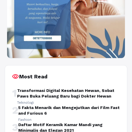
visibility
Most Read
1
Transformasi Digital Kesehatan Hewan, Sobat
Paws Buka Peluang Baru bagi Dokter Hewan
Teknologi
2
5 Fakta Menarik dan Mengejutkan dari Film Fast
and Furious 6
Fashion
3
Daftar Motif Keramik Kamar Mandi yang
Minimalis dan Elegan 2021