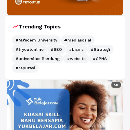
trending_up
Trending Topics
#Ma'soem University
#mediasosial
#tryoutonline
#SEO
#bisnis
#Strategi
#universitas Bandung
#website
#CPNS
#reputasi
AD