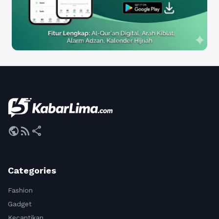
public
rss_feed
share
Categories
Fashion
Gadget
Kecantikan