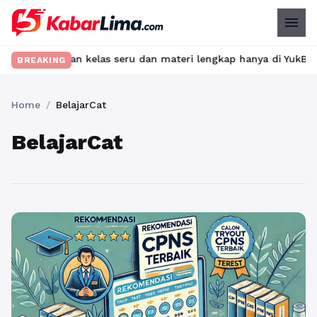
menu
t? Temukan kelas seru dan materi lengkap hanya di YukBelajar.com
BREAKING
Home
/
BelajarCat
BelajarCat