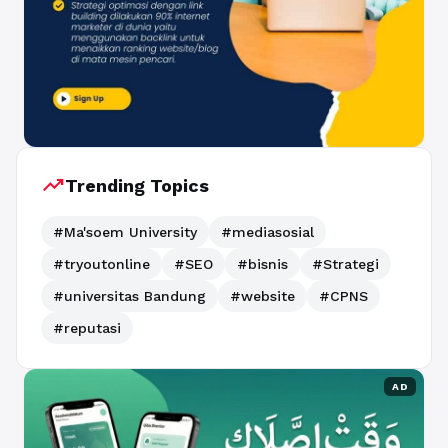
trending_up
Trending Topics
#Ma'soem University
#mediasosial
#tryoutonline
#SEO
#bisnis
#Strategi
#universitas Bandung
#website
#CPNS
#reputasi
AD