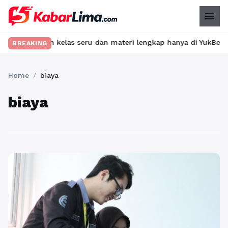
menu
Temukan kelas seru dan materi lengkap hanya di YukBelajar.com. 
BREAKING
Home
/
biaya
biaya