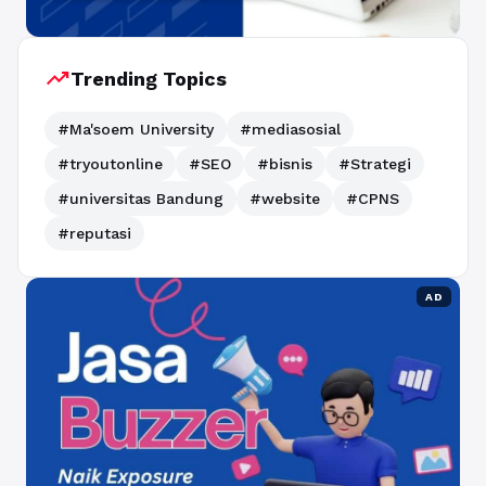
trending_up
Trending Topics
#Ma'soem University
#mediasosial
#tryoutonline
#SEO
#bisnis
#Strategi
#universitas Bandung
#website
#CPNS
#reputasi
AD