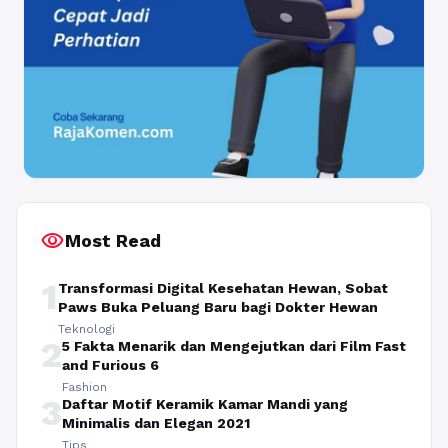
visibility
Most Read
1
Transformasi Digital Kesehatan Hewan, Sobat
Paws Buka Peluang Baru bagi Dokter Hewan
Teknologi
2
5 Fakta Menarik dan Mengejutkan dari Film Fast
and Furious 6
Fashion
3
Daftar Motif Keramik Kamar Mandi yang
Minimalis dan Elegan 2021
Tips