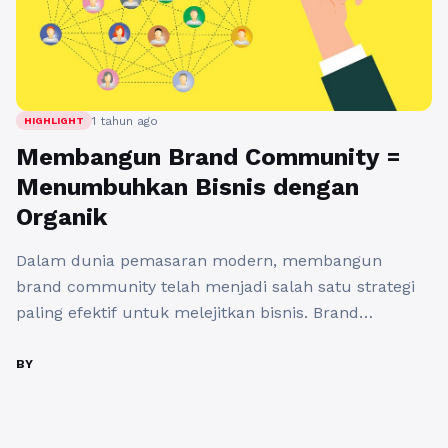
1 tahun ago
HIGHLIGHT
Membangun Brand Community =
Menumbuhkan Bisnis dengan
Organik
Dalam dunia pemasaran modern, membangun
brand community telah menjadi salah satu strategi
paling efektif untuk melejitkan bisnis. Brand
community, atau komunitas merek, adalah
sekelompok individu yang berbagi minat dan nilai-
BY
nilai yang terkait dengan produk atau layanan
tertentu. Melalui adanya koneksi yang kuat di antara
anggotanya, brand community tidak hanya