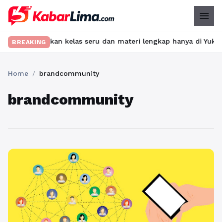
menu
et? Temukan kelas seru dan materi lengkap hanya di YukBelajar.c
BREAKING
Home
/
brandcommunity
brandcommunity