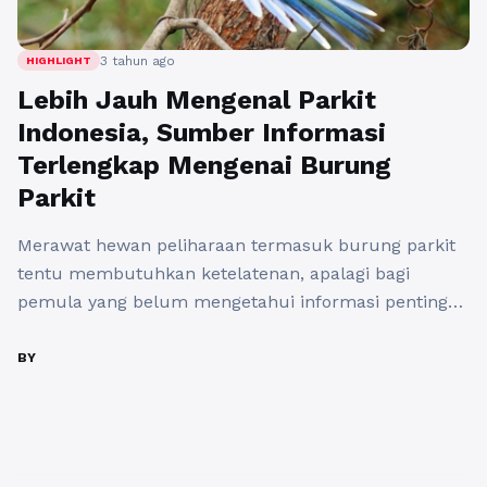
3 tahun ago
HIGHLIGHT
Lebih Jauh Mengenal Parkit
Indonesia, Sumber Informasi
Terlengkap Mengenai Burung
Parkit
Merawat hewan peliharaan termasuk burung parkit
tentu membutuhkan ketelatenan, apalagi bagi
pemula yang belum mengetahui informasi penting
tentang parkit. Untuk itu dibutuhkan pengetahuan
dan info lebih mendalam lagi tentang burung parkit
BY
sebelum Anda mulai memelihara burung cantik dan
pintar ini. Mencari informasi mendalam tentang
parkit tentu akan membuat Anda lebih berhati-hati
ketika nanti merawatnya, bahkan ...
Baca