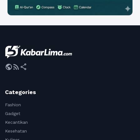
public
rss_feed
share
Categories
Fashion
Gadget
Kecantikan
Kesehatan
Kuliner