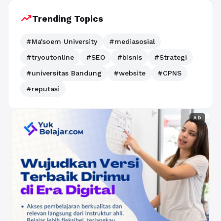
trending_up
Trending Topics
#Ma'soem University
#mediasosial
#tryoutonline
#SEO
#bisnis
#Strategi
#universitas Bandung
#website
#CPNS
#reputasi
AD