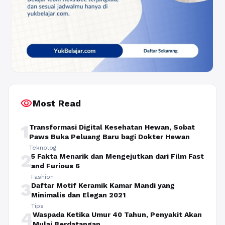
visibility
Most Read
1
Transformasi Digital Kesehatan Hewan, Sobat
Paws Buka Peluang Baru bagi Dokter Hewan
Teknologi
2
5 Fakta Menarik dan Mengejutkan dari Film Fast
and Furious 6
Fashion
3
Daftar Motif Keramik Kamar Mandi yang
Minimalis dan Elegan 2021
Tips
4
Waspada Ketika Umur 40 Tahun, Penyakit Akan
Mulai Berdatangan