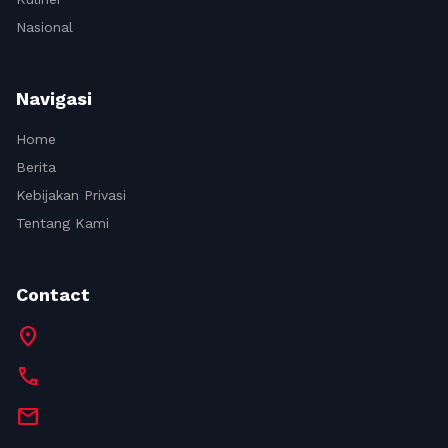
Nasional
Navigasi
Home
Berita
Kebijakan Privasi
Tentang Kami
Contact
location_on
call
mail