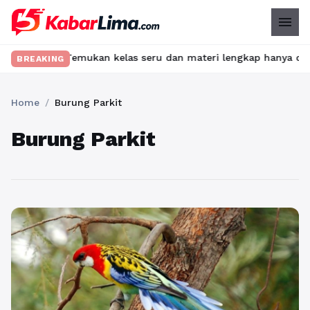
menu
ribet? Temukan kelas seru dan materi lengkap hanya di YukBelaja
BREAKING
Home
/
Burung Parkit
Burung Parkit