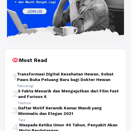
visibility
Most Read
1
Transformasi Digital Kesehatan Hewan, Sobat
Paws Buka Peluang Baru bagi Dokter Hewan
Teknologi
2
5 Fakta Menarik dan Mengejutkan dari Film Fast
and Furious 6
Fashion
3
Daftar Motif Keramik Kamar Mandi yang
Minimalis dan Elegan 2021
Tips
4
Waspada Ketika Umur 40 Tahun, Penyakit Akan
Mulai Berdatangan