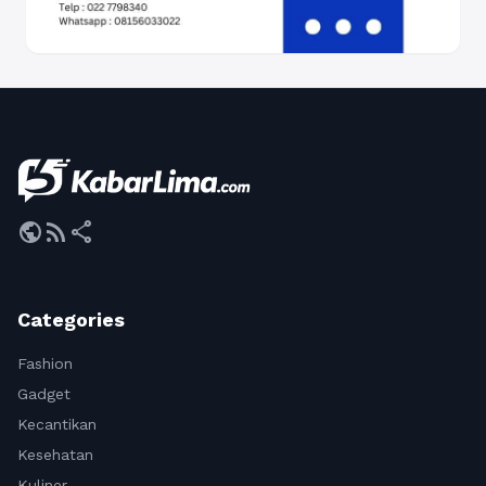
public
rss_feed
share
Categories
Fashion
Gadget
Kecantikan
Kesehatan
Kuliner