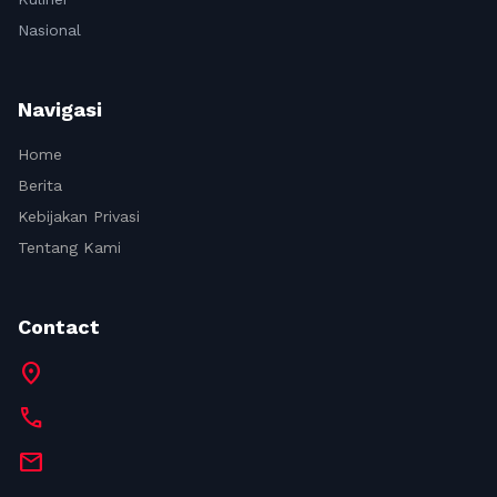
Nasional
Navigasi
Home
Berita
Kebijakan Privasi
Tentang Kami
Contact
location_on
call
mail