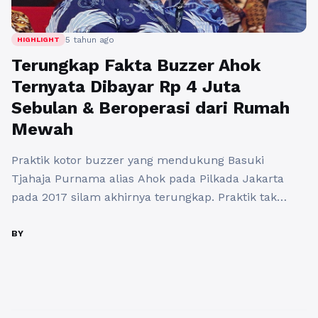
5 tahun ago
HIGHLIGHT
Terungkap Fakta Buzzer Ahok
Ternyata Dibayar Rp 4 Juta
Sebulan & Beroperasi dari Rumah
Mewah
Praktik kotor buzzer yang mendukung Basuki
Tjahaja Purnama alias Ahok pada Pilkada Jakarta
pada 2017 silam akhirnya terungkap. Praktik tak
sehat Buzzer Ahok itu diungkap oleh harian
berpengaruh di Inggris, The Guardian. Dikutip
BY
Tribunpekanbaru.com pada Sabtu (29/1/2021)
dikisahkan tentang cerita Alex. Seorang buzzer yang
dikerahkan untuk mendukung Ahok selama Pilkada
DKI. Dalam kisahnya Alex mengatakan, ...
Baca