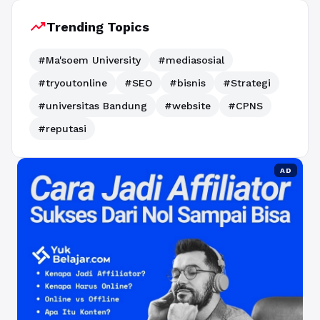
trending_up
Trending Topics
#Ma'soem University
#mediasosial
#tryoutonline
#SEO
#bisnis
#Strategi
#universitas Bandung
#website
#CPNS
#reputasi
AD