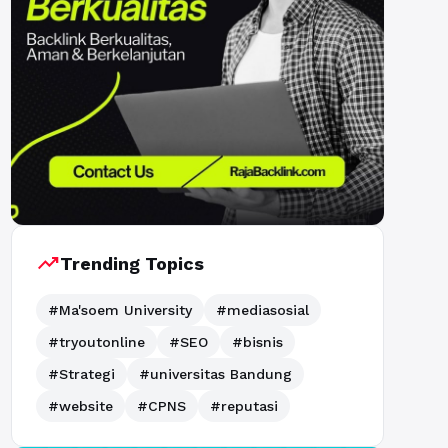
trending_up
Trending Topics
#Ma'soem University
#mediasosial
#tryoutonline
#SEO
#bisnis
#Strategi
#universitas Bandung
#website
#CPNS
#reputasi