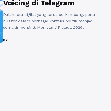
Voicing di Telegram
Dalam era digital yang terus berkembang, peran
buzzer dalam berbagai konteks politik menjadi
semakin penting. Menjelang Pilkada 2029,
fenomena buzzer pilkada di Telegram mulai
menjadi sorotan utama. Platform ini tidak hanya
BY
memberikan alternatif bagi kandidat untuk
berkomunikasi dengan masyarakat, tetapi juga
menciptakan lingkungan yang memungkinkan
interaksi langsung dan efektif. Di tengah dinamika
ini, rajakomen.com hadir ...
Baca Selengkapnya