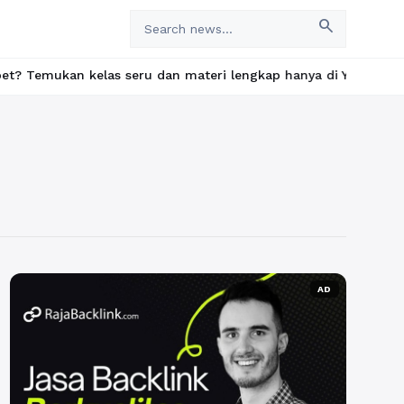
search
an kelas seru dan materi lengkap hanya di YukBelajar.com. Mulai
AD