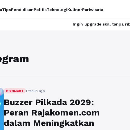
a
Tips
Pendidikan
Politik
Teknologi
Kuliner
Pariwisata
Ingin upgrade skill tanpa ribet? Temuk
legram
1 tahun ago
HIGHLIGHT
Buzzer Pilkada 2029:
Peran Rajakomen.com
dalam Meningkatkan