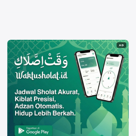
mendukung, Ma'soem University memberikan
pengalaman belajar yang komprehensif bagi
mahasiswanya. Kurikulum yang ...
Baca
Selengkapnya
AD