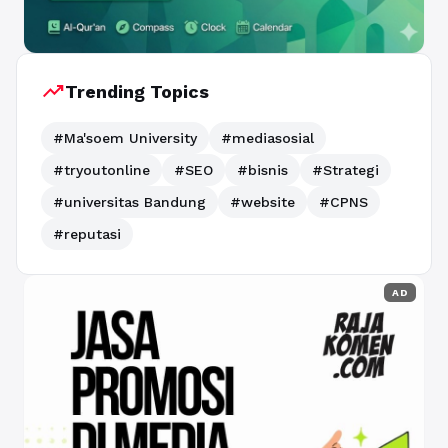
trending_up
Trending Topics
#Ma'soem University
#mediasosial
#tryoutonline
#SEO
#bisnis
#Strategi
#universitas Bandung
#website
#CPNS
#reputasi
AD