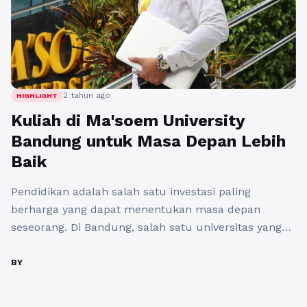
2 tahun ago
HIGHLIGHT
Kuliah di Ma'soem University
Bandung untuk Masa Depan Lebih
Baik
Pendidikan adalah salah satu investasi paling
berharga yang dapat menentukan masa depan
seseorang. Di Bandung, salah satu universitas yang
dikenal sebagai pilihan tepat untuk mempersiapkan
masa depan yang lebih baik adalah Ma'soem
BY
University. Dengan pendekatan akademis yang
relevan, fasilitas modern, serta lingkungan yang