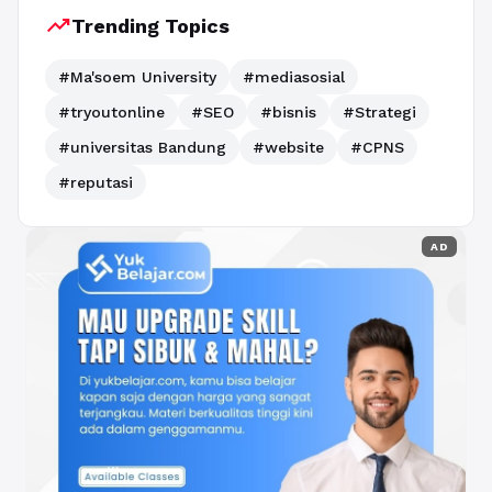
trending_up
Trending Topics
#Ma'soem University
#mediasosial
#tryoutonline
#SEO
#bisnis
#Strategi
#universitas Bandung
#website
#CPNS
#reputasi
AD