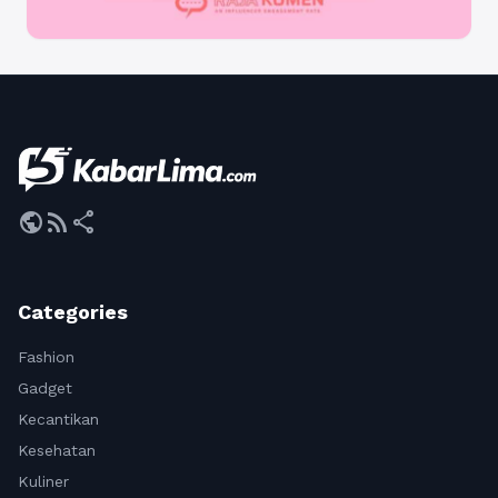
public
rss_feed
share
Categories
Fashion
Gadget
Kecantikan
Kesehatan
Kuliner