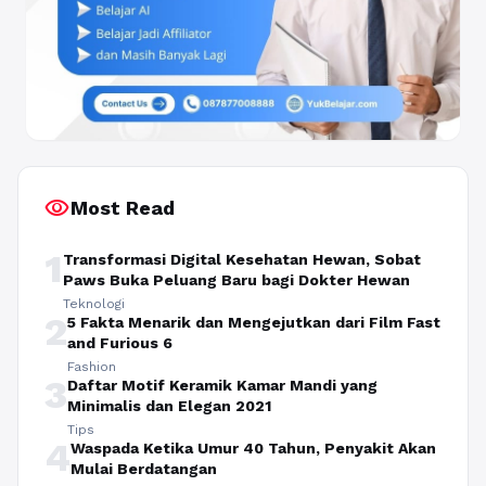
visibility
Most Read
1
Transformasi Digital Kesehatan Hewan, Sobat
Paws Buka Peluang Baru bagi Dokter Hewan
Teknologi
2
5 Fakta Menarik dan Mengejutkan dari Film Fast
and Furious 6
Fashion
3
Daftar Motif Keramik Kamar Mandi yang
Minimalis dan Elegan 2021
Tips
4
Waspada Ketika Umur 40 Tahun, Penyakit Akan
Mulai Berdatangan