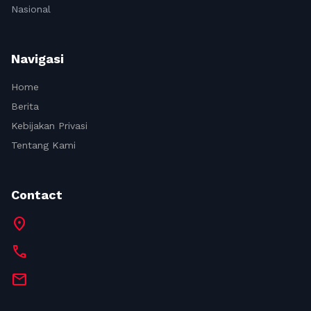
Nasional
Navigasi
Home
Berita
Kebijakan Privasi
Tentang Kami
Contact
location_on
call
mail