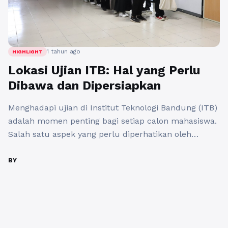
1 tahun ago
HIGHLIGHT
Lokasi Ujian ITB: Hal yang Perlu
Dibawa dan Dipersiapkan
Menghadapi ujian di Institut Teknologi Bandung (ITB)
adalah momen penting bagi setiap calon mahasiswa.
Salah satu aspek yang perlu diperhatikan oleh
peserta ujian adalah lokasi ujian ITB itu sendiri.
Terdapat beberapa lokasi yang digunakan untuk
BY
pelaksanaan ujian, namun umumnya ujian
dilaksanakan di kampus ITB di Jalan Ganesha,
Bandung. Lokasi ini tidak hanya strategis tetapi juga
...
Baca Selengkapnya