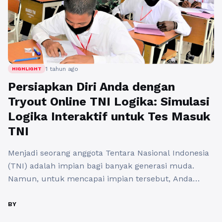
1 tahun ago
HIGHLIGHT
Persiapkan Diri Anda dengan
Tryout Online TNI Logika: Simulasi
Logika Interaktif untuk Tes Masuk
TNI
Menjadi seorang anggota Tentara Nasional Indonesia
(TNI) adalah impian bagi banyak generasi muda.
Namun, untuk mencapai impian tersebut, Anda
harus melewati serangkaian tes yang menantang.
Salah satu bagian penting dari proses seleksi adalah
BY
tes logika. Untuk membantu calon peserta dalam