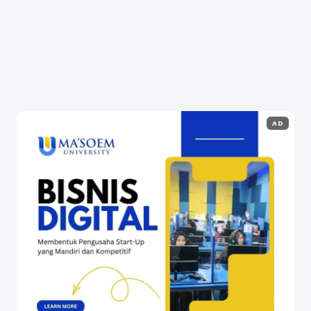
mempersiapkan diri, hadir solusi inovatif dalam
bentuk Tryout Online TNI Logika. Dengan adanya
Simulasi Tes ...
Baca Selengkapnya
AD