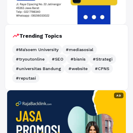
trending_up
Trending Topics
#Ma'soem University
#mediasosial
#tryoutonline
#SEO
#bisnis
#Strategi
#universitas Bandung
#website
#CPNS
#reputasi
AD