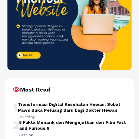
visibility
Most Read
1
Transformasi Digital Kesehatan Hewan, Sobat
Paws Buka Peluang Baru bagi Dokter Hewan
Teknologi
2
5 Fakta Menarik dan Mengejutkan dari Film Fast
and Furious 6
Fashion