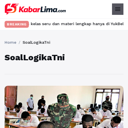
menu
emukan kelas seru dan materi lengkap hanya di YukBelajar.com. M
BREAKING
Home
/
SoalLogikaTni
SoalLogikaTni