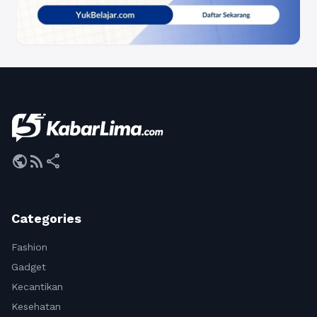
public
rss_feed
share
Categories
Fashion
Gadget
Kecantikan
Kesehatan