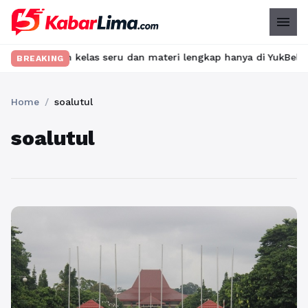
menu
 Temukan kelas seru dan materi lengkap hanya di YukBelajar.com. 
BREAKING
Home
/
soalutul
soalutul