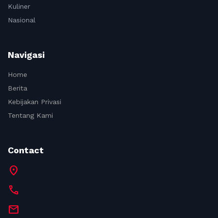
Kuliner
Nasional
Navigasi
Home
Berita
Kebijakan Privasi
Tentang Kami
Contact
location_on
call
mail