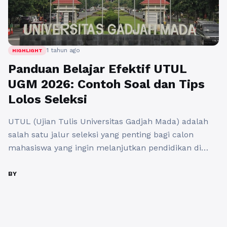
1 tahun ago
HIGHLIGHT
Panduan Belajar Efektif UTUL
UGM 2026: Contoh Soal dan Tips
Lolos Seleksi
UTUL (Ujian Tulis Universitas Gadjah Mada) adalah
salah satu jalur seleksi yang penting bagi calon
mahasiswa yang ingin melanjutkan pendidikan di
UGM. Ujian ini memiliki karakteristik tersendiri dan
perlu persiapan yang matang. Artikel ini akan
BY
memberikan panduan belajar yang efektif untuk
UTUL UGM 2026, serta contoh soal dan tips untuk
lolos seleksi. Mengenal UTUL UGM ...
Baca
Selengkapnya