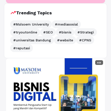
trending_up
Trending Topics
#Ma'soem University
#mediasosial
#tryoutonline
#SEO
#bisnis
#Strategi
#universitas Bandung
#website
#CPNS
#reputasi
AD