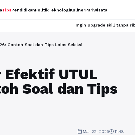
a
Tips
Pendidikan
Politik
Teknologi
Kuliner
Pariwisata
Ingin upgrade skill tanpa ribet? Temukan kela
6: Contoh Soal dan Tips Lolos Seleksi
 Efektif UTUL
oh Soal dan Tips
calendar_today
schedule
Mar 22, 2025
11:48