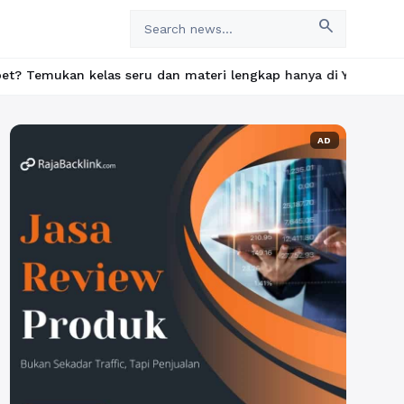
search
s seru dan materi lengkap hanya di YukBelajar.com. Mulai langka
AD