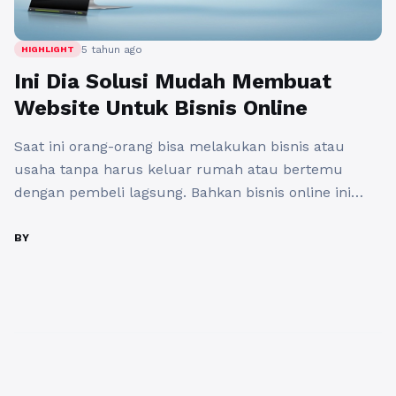
5 tahun ago
HIGHLIGHT
Ini Dia Solusi Mudah Membuat
Website Untuk Bisnis Online
Saat ini orang-orang bisa melakukan bisnis atau
usaha tanpa harus keluar rumah atau bertemu
dengan pembeli lagsung. Bahkan bisnis online ini
adalah salah satu jenis bisnis yang sangat digemari
oleh masyarakat dikarenakan mudah dan praktis.
BY
Agar bisnis online yang dijalankan semakin
berkembang maka perlu ditunjang dengan berbagai
promosi dan strategi marketing yang sangat baik.
Anda ...
Baca Selengkapnya