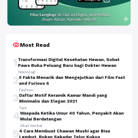
visibility
Most Read
1
Transformasi Digital Kesehatan Hewan, Sobat
Paws Buka Peluang Baru bagi Dokter Hewan
Teknologi
2
5 Fakta Menarik dan Mengejutkan dari Film Fast
and Furious 6
Fashion
3
Daftar Motif Keramik Kamar Mandi yang
Minimalis dan Elegan 2021
Tips
4
Waspada Ketika Umur 40 Tahun, Penyakit Akan
Mulai Berdatangan
Obat Herbal
5
4 Cara Membuat Chawan Mushi agar Bisa
Lembut, Bukan Sekadar Telur Kukus