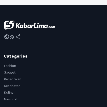
public
rss_feed
share
Categories
Fashion
Gadget
Kecantikan
Kesehatan
Kuliner
Nasional