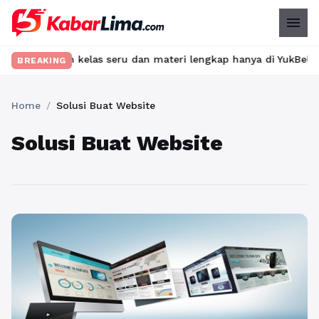
menu
emukan kelas seru dan materi lengkap hanya di YukBelajar.com. M
BREAKING
Home
/
Solusi Buat Website
Solusi Buat Website