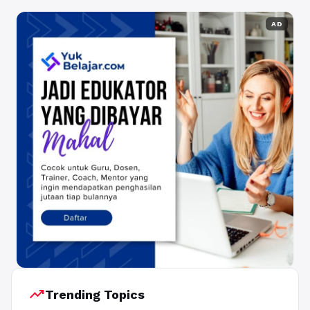
AD
trending_up
Trending Topics