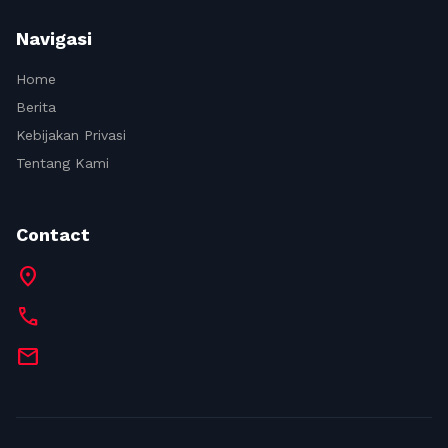
Navigasi
Home
Berita
Kebijakan Privasi
Tentang Kami
Contact
location_on
call
mail