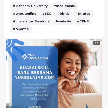
#Ma'soem University
#mediasosial
#tryoutonline
#SEO
#bisnis
#Strategi
#universitas Bandung
#website
#CPNS
#reputasi
AD