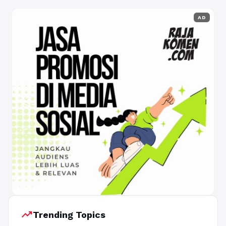
AD
trending_up
Trending Topics