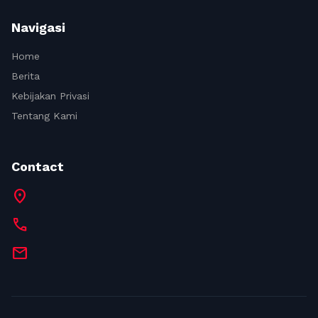
Navigasi
Home
Berita
Kebijakan Privasi
Tentang Kami
Contact
location_on
call
mail