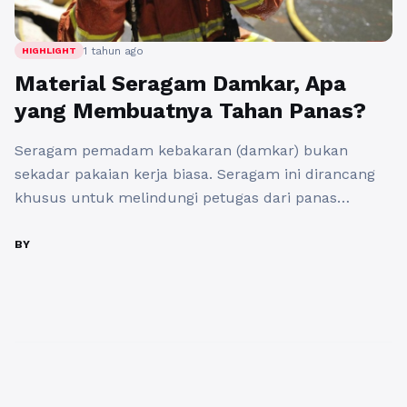
1 tahun ago
HIGHLIGHT
Material Seragam Damkar, Apa
yang Membuatnya Tahan Panas?
Seragam pemadam kebakaran (damkar) bukan
sekadar pakaian kerja biasa. Seragam ini dirancang
khusus untuk melindungi petugas dari panas
ekstrem, api, dan risiko lainnya saat bertugas.
Berbeda dengan seragam profesi lain, baju pemadam
BY
kebakaran harus memenuhi standar keamanan yang
ketat agar dapat melindungi penggunanya secara
maksimal. Lalu, apa yang membuat seragam
damkar tahan panas? Semua itu ...
Baca
Selengkapnya