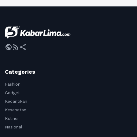
public
rss_feed
share
Categories
Fashion
Gadget
Kecantikan
Kesehatan
Kuliner
Nasional