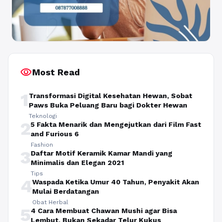
visibility
Most Read
1
Transformasi Digital Kesehatan Hewan, Sobat
Paws Buka Peluang Baru bagi Dokter Hewan
Teknologi
2
5 Fakta Menarik dan Mengejutkan dari Film Fast
and Furious 6
Fashion
3
Daftar Motif Keramik Kamar Mandi yang
Minimalis dan Elegan 2021
Tips
4
Waspada Ketika Umur 40 Tahun, Penyakit Akan
Mulai Berdatangan
Obat Herbal
5
4 Cara Membuat Chawan Mushi agar Bisa
Lembut, Bukan Sekadar Telur Kukus