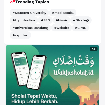
trending_up
Trending Topics
#Ma'soem University
#mediasosial
#tryoutonline
#SEO
#bisnis
#Strategi
#universitas Bandung
#website
#CPNS
#reputasi
AD