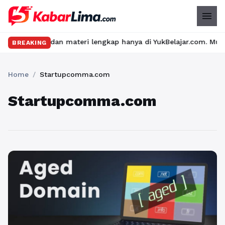
menu
as seru dan materi lengkap hanya di YukBelajar.com. Mulai langka
BREAKING
Home
/
Startupcomma.com
Startupcomma.com