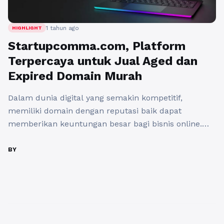
1 tahun ago
HIGHLIGHT
Startupcomma.com, Platform
Terpercaya untuk Jual Aged dan
Expired Domain Murah
Dalam dunia digital yang semakin kompetitif,
memiliki domain dengan reputasi baik dapat
memberikan keuntungan besar bagi bisnis online.
Banyak perusahaan dan individu mencari aged dan
expired domain karena keunggulannya dalam SEO,
BY
backlink yang sudah terbentuk, serta nilai
kepercayaan yang lebih tinggi di mata mesin
pencarian google. Jika Anda sedang mencari tempat
terbaik untuk mendapatkan domain ...
Baca
Selengkapnya