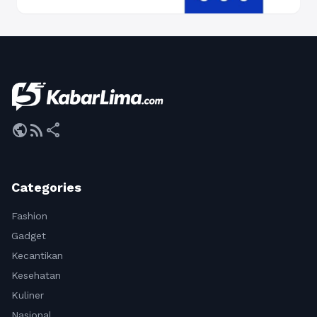
public
rss_feed
share
Categories
Fashion
Gadget
Kecantikan
Kesehatan
Kuliner
Nasional