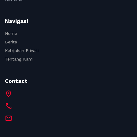
Navigasi
Home
Berita
Kebijakan Privasi
Tentang Kami
Contact
location_on
call
mail