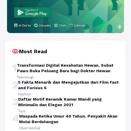
visibility
Most Read
1
Transformasi Digital Kesehatan Hewan, Sobat
Paws Buka Peluang Baru bagi Dokter Hewan
Teknologi
2
5 Fakta Menarik dan Mengejutkan dari Film Fast
and Furious 6
Fashion
3
Daftar Motif Keramik Kamar Mandi yang
Minimalis dan Elegan 2021
Tips
4
Waspada Ketika Umur 40 Tahun, Penyakit Akan
Mulai Berdatangan
Obat Herbal