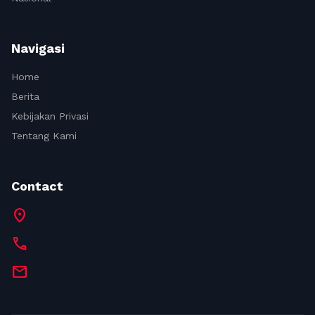
Navigasi
Home
Berita
Kebijakan Privasi
Tentang Kami
Contact
location_on
call
mail