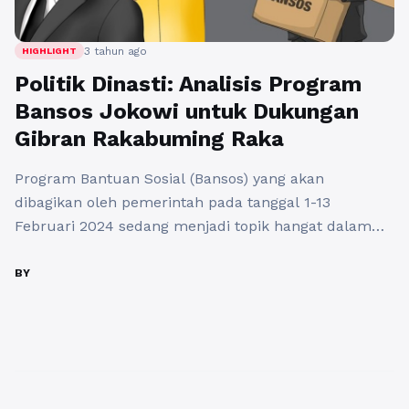
3 tahun ago
HIGHLIGHT
Politik Dinasti: Analisis Program
Bansos Jokowi untuk Dukungan
Gibran Rakabuming Raka
Program Bantuan Sosial (Bansos) yang akan
dibagikan oleh pemerintah pada tanggal 1-13
Februari 2024 sedang menjadi topik hangat dalam
politik Indonesia. Pasalnya, Presiden Joko Widodo
(Jokowi) membagikan langsung bansos sebesar Rp
BY
11.25 Trilyun demi meningkatkan elektabilitas
Prabowo-Gibran. Target penerima bansos 18.8 juta
orang miskin dengan masing-masing menerima Rp
600.000/bulan. Hal ini menimbulkan kekhawatiran
baru terkait ...
Baca Selengkapnya