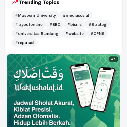
trending_up
Trending Topics
#Ma'soem University
#mediasosial
#tryoutonline
#SEO
#bisnis
#Strategi
#universitas Bandung
#website
#CPNS
#reputasi
AD