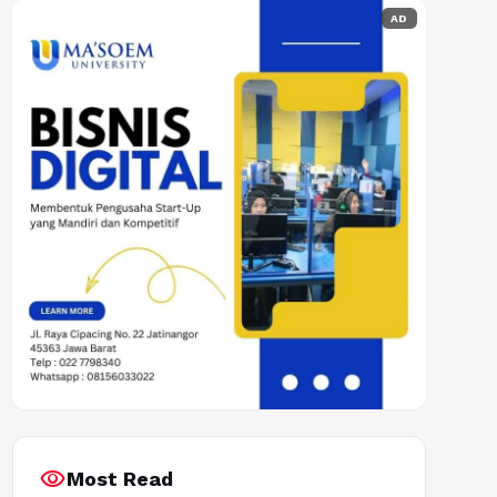
AD
visibility
Most Read