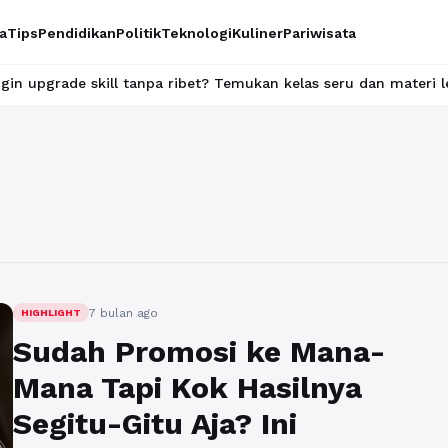
a
Tips
Pendidikan
Politik
Teknologi
Kuliner
Pariwisata
 skill tanpa ribet? Temukan kelas seru dan materi lengkap hanya
7 bulan ago
HIGHLIGHT
Sudah Promosi ke Mana-
Mana Tapi Kok Hasilnya
Segitu-Gitu Aja? Ini