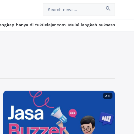
search
 di YukBelajar.com. Mulai langkah suksesmu hari ini! • Mau lulu
AD