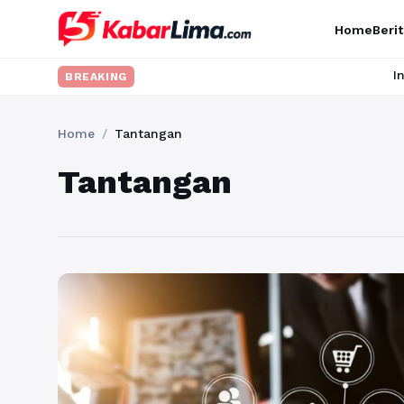
Home
Berit
Ingin upgrade
BREAKING
Home
/
Tantangan
Tantangan