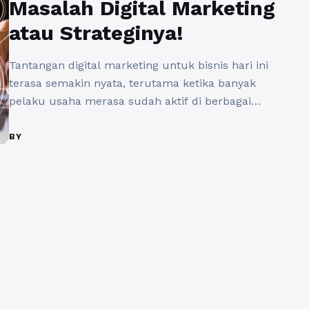
Masalah Digital Marketing
atau Strateginya!
Tantangan digital marketing untuk bisnis hari ini
terasa semakin nyata, terutama ketika banyak
pelaku usaha merasa sudah aktif di berbagai
platform tetapi hasilnya belum juga sebanding
dengan usaha yang dikeluarkan. Iklan berjalan,
BY
konten rutin diunggah, media sosial terlihat ramai,
namun konversi tetap minim dan pertumbuhan
terasa lambat. Kondisi ini sering memicu
pertanyaan besar, apakah digital ...
Baca
Selengkapnya