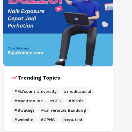
trending_up
Trending Topics
#Ma'soem University
#mediasosial
#tryoutonline
#SEO
#bisnis
#Strategi
#universitas Bandung
#website
#CPNS
#reputasi