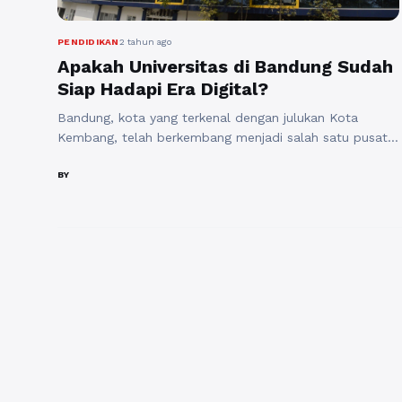
PENDIDIKAN
2 tahun ago
Apakah Universitas di Bandung Sudah
Siap Hadapi Era Digital?
Bandung, kota yang terkenal dengan julukan Kota
Kembang, telah berkembang menjadi salah satu pusat
pendidikan terkemuka di Indonesia. Kota ini dihuni oleh
berbagai perguruan tinggi, mulai dari universitas negeri
BY
ternama hingga institusi swasta yang inovatif. Dalam era
digital yang semakin maju, universitas di Bandung telah
mengalami transformasi signifikan untuk siap
menghadapi tantangan dan peluang yang ...
Baca
Selengkapnya