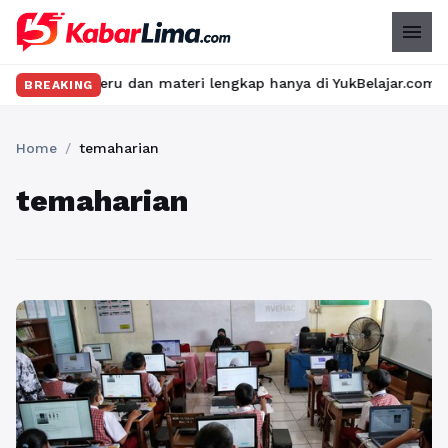
menu
elas seru dan materi lengkap hanya di YukBelajar.com. Mulai lang
BREAKING
Home
/
temaharian
temaharian