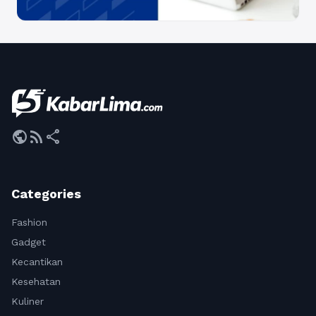
public
rss_feed
share
Categories
Fashion
Gadget
Kecantikan
Kesehatan
Kuliner