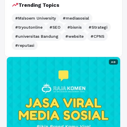
trending_up
Trending Topics
#Ma'soem University
#mediasosial
#tryoutonline
#SEO
#bisnis
#Strategi
#universitas Bandung
#website
#CPNS
#reputasi
AD