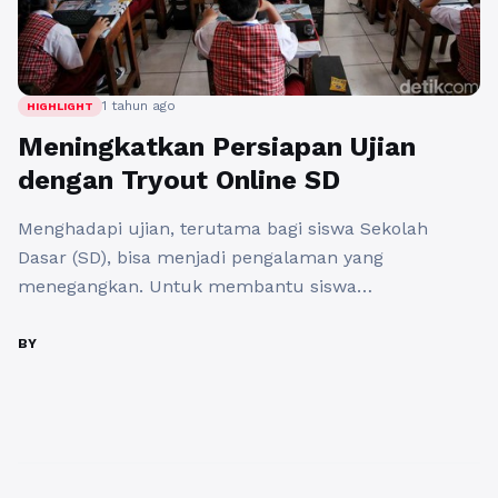
1 tahun ago
HIGHLIGHT
Meningkatkan Persiapan Ujian
dengan Tryout Online SD
Menghadapi ujian, terutama bagi siswa Sekolah
Dasar (SD), bisa menjadi pengalaman yang
menegangkan. Untuk membantu siswa
mempersiapkan diri dengan lebih baik, banyak
platform menyediakan tryout online SD yang
BY
dirancang untuk menguji pengetahuan dan
kemampuan mereka. Salah satu bentuk soal yang
sering muncul dalam ujian adalah soal cerita, yang
membutuhkan pemahaman dan analisis yang baik.
Dengan ...
Baca Selengkapnya