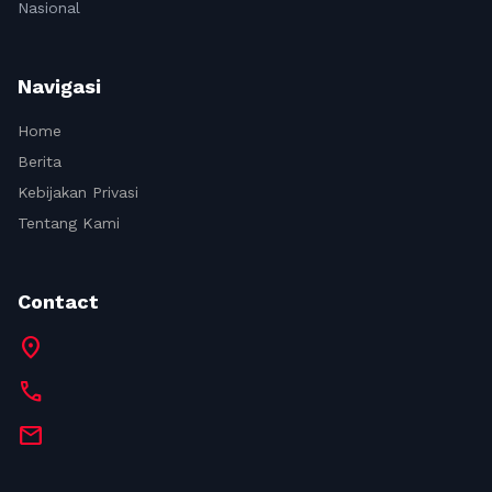
Nasional
Navigasi
Home
Berita
Kebijakan Privasi
Tentang Kami
Contact
location_on
call
mail