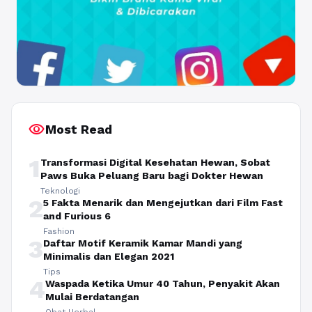
visibility
Most Read
1
Transformasi Digital Kesehatan Hewan, Sobat
Paws Buka Peluang Baru bagi Dokter Hewan
Teknologi
2
5 Fakta Menarik dan Mengejutkan dari Film Fast
and Furious 6
Fashion
3
Daftar Motif Keramik Kamar Mandi yang
Minimalis dan Elegan 2021
Tips
4
Waspada Ketika Umur 40 Tahun, Penyakit Akan
Mulai Berdatangan
Obat Herbal