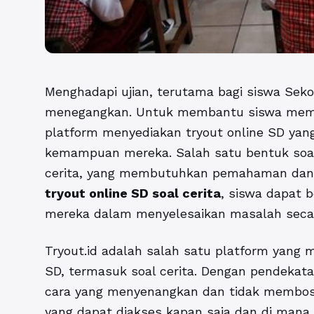
Menghadapi ujian, terutama bagi siswa Seko
menegangkan. Untuk membantu siswa memper
platform menyediakan tryout online SD yan
kemampuan mereka. Salah satu bentuk soal 
cerita, yang membutuhkan pemahaman dan 
tryout online SD soal cerita
, siswa dapat 
mereka dalam menyelesaikan masalah secara
Tryout.id adalah salah satu platform yang m
SD, termasuk soal cerita. Dengan pendekatan
cara yang menyenangkan dan tidak membosan
yang dapat diakses kapan saja dan di mana