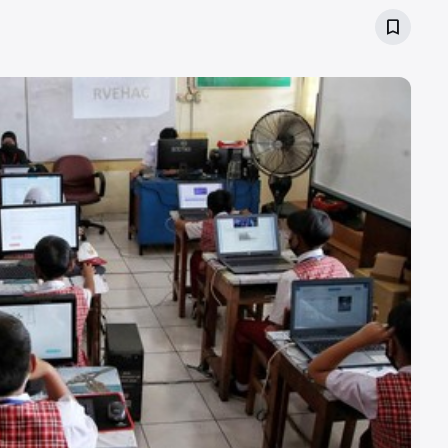
bookmark_border