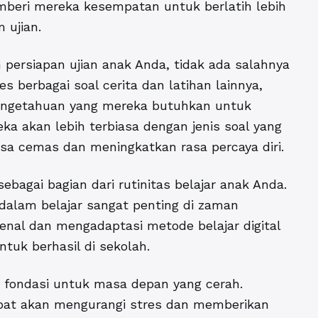
emberi mereka kesempatan untuk berlatih lebih
 ujian.
persiapan ujian anak Anda, tidak ada salahnya
 berbagai soal cerita dan latihan lainnya,
engetahuan yang mereka butuhkan untuk
eka akan lebih terbiasa dengan jenis soal yang
sa cemas dan meningkatkan rasa percaya diri.
sebagai bagian dari rutinitas belajar anak Anda.
dalam belajar sangat penting di zaman
nal dan mengadaptasi metode belajar digital
ntuk berhasil di sekolah.
h fondasi untuk masa depan yang cerah.
epat akan mengurangi stres dan memberikan