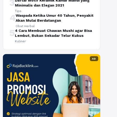
3
Daftar Motif Keramik Kamar Mandi yang
Minimalis dan Elegan 2021
Tips
4
Waspada Ketika Umur 40 Tahun, Penyakit
Akan Mulai Berdatangan
Obat Herbal
5
4 Cara Membuat Chawan Mushi agar Bisa
Lembut, Bukan Sekadar Telur Kukus
Kuliner
AD