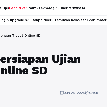
a
Tips
Pendidikan
Politik
Teknologi
Kuliner
Pariwisata
l tanpa ribet? Temukan kelas seru dan materi lengkap hanya di Y
dengan Tryout Online SD
ersiapan Ujian
nline SD
calendar_today
schedule
Jun 25, 2025
02:05