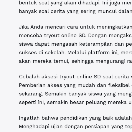
bentuk soal yang akan dihadapi. Ini juga m
banyak soal cerita yang sering muncul dalam
Jika Anda mencari cara untuk meningkatkan 
mencoba tryout online SD. Dengan mengakses
siswa dapat mengasah keterampilan dan p
sukses di sekolah. Melalui platform ini, mer
akan mereka temui, sehingga mengurangi ra
Cobalah aksesi tryout online SD soal cerita 
Pemberian akses yang mudah dan fleksibel 
sekarang. Semakin banyak siswa yang menge
seperti ini, semakin besar peluang mereka u
Ingatlah bahwa pendidikan yang baik adala
Menghadapi ujian dengan persiapan yang t