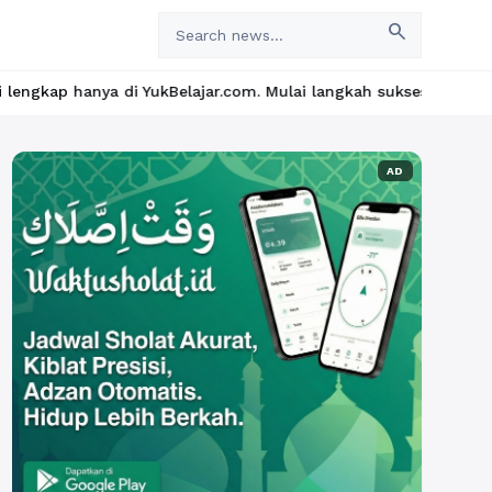
search
ukBelajar.com. Mulai langkah suksesmu hari ini! • Mau lulus? La
AD