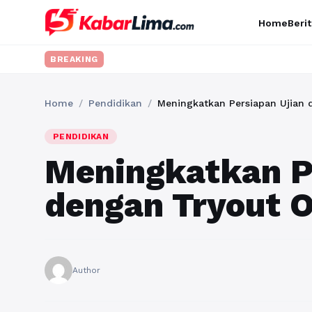
Home
Berit
Ingin upgrade skil
BREAKING
Home
/
Pendidikan
/
Meningkatkan Persiapan Ujian 
PENDIDIKAN
Meningkatkan P
dengan Tryout O
Author