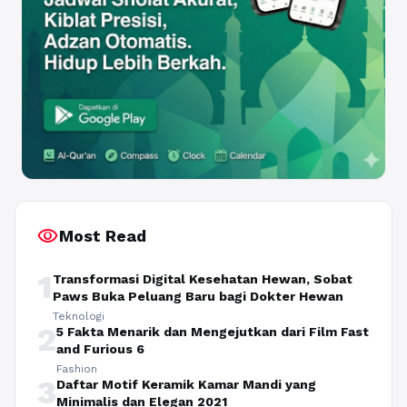
visibility
Most Read
1
Transformasi Digital Kesehatan Hewan, Sobat
Paws Buka Peluang Baru bagi Dokter Hewan
Teknologi
2
5 Fakta Menarik dan Mengejutkan dari Film Fast
and Furious 6
Fashion
3
Daftar Motif Keramik Kamar Mandi yang
Minimalis dan Elegan 2021