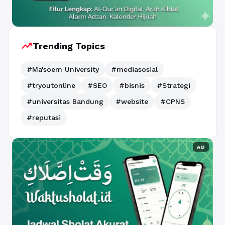
trending_up
Trending Topics
#Ma'soem University
#mediasosial
#tryoutonline
#SEO
#bisnis
#Strategi
#universitas Bandung
#website
#CPNS
#reputasi
AD