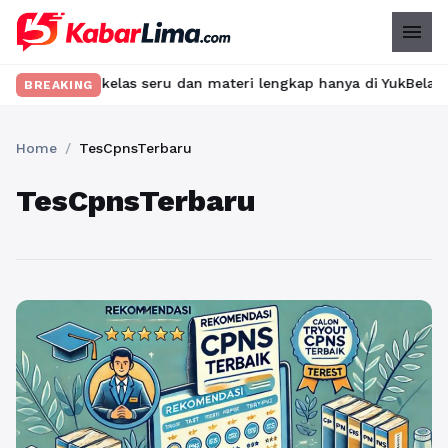
menu
ukan kelas seru dan materi lengkap hanya di YukBelajar.com. Mul
BREAKING
Home
/
TesCpnsTerbaru
TesCpnsTerbaru