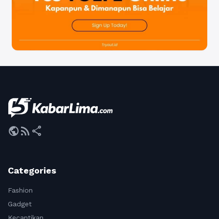
public
rss_feed
share
Categories
Fashion
Gadget
Kecantikan