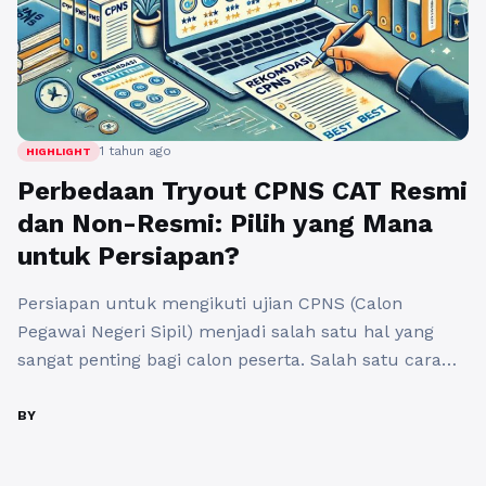
1 tahun ago
HIGHLIGHT
Perbedaan Tryout CPNS CAT Resmi
dan Non-Resmi: Pilih yang Mana
untuk Persiapan?
Persiapan untuk mengikuti ujian CPNS (Calon
Pegawai Negeri Sipil) menjadi salah satu hal yang
sangat penting bagi calon peserta. Salah satu cara
untuk mempersiapkan diri adalah dengan mengikuti
tryout CPNS CAT (Computer Assisted Test). Namun,
BY
terdapat dua jenis tryout yang sering kali menjadi
pilihan, yaitu tryout CPNS CAT resmi dan non-resmi.