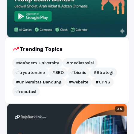
trending_up
Trending Topics
#Ma'soem University
#mediasosial
#tryoutonline
#SEO
#bisnis
#Strategi
#universitas Bandung
#website
#CPNS
#reputasi
AD