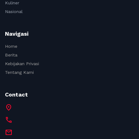
Kuliner
Nasional
Navigasi
Home
Berita
Kebijakan Privasi
Tentang Kami
Contact
location_on
call
mail