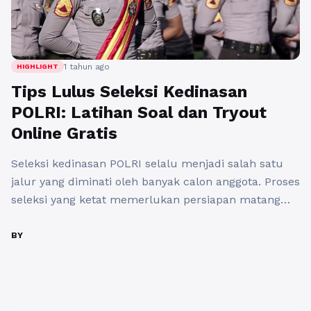
1 tahun ago
HIGHLIGHT
Tips Lulus Seleksi Kedinasan
POLRI: Latihan Soal dan Tryout
Online Gratis
Seleksi kedinasan POLRI selalu menjadi salah satu
jalur yang diminati oleh banyak calon anggota. Proses
seleksi yang ketat memerlukan persiapan matang
agar dapat bersaing dengan baik. Dalam artikel ini,
kita akan membahas beberapa tips lulus seleksi
BY
kedinasan POLRI, termasuk pentingnya latihan soal
dan menggunakan tryout online gratis sebagai
sarana efektif untuk mempersiapkan diri. Salah satu
...
Baca Selengkapnya