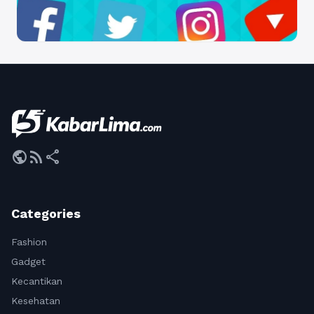
public
rss_feed
share
Categories
Fashion
Gadget
Kecantikan
Kesehatan