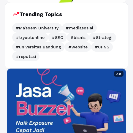
trending_up
Trending Topics
#Ma'soem University
#mediasosial
#tryoutonline
#SEO
#bisnis
#Strategi
#universitas Bandung
#website
#CPNS
#reputasi
AD