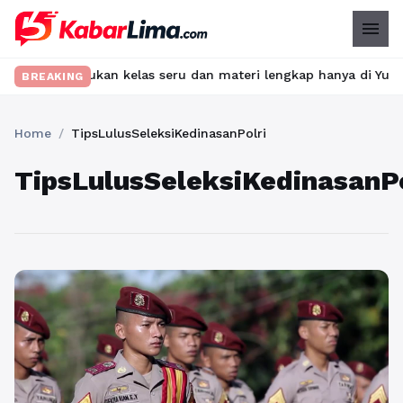
menu
et? Temukan kelas seru dan materi lengkap hanya di YukBelajar.c
BREAKING
Home
/
TipsLulusSeleksiKedinasanPolri
TipsLulusSeleksiKedinasanPo