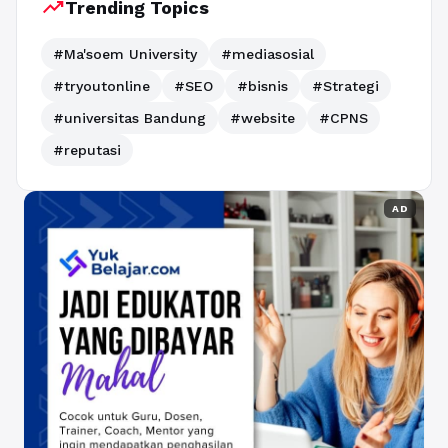
trending_up
Trending Topics
#Ma'soem University
#mediasosial
#tryoutonline
#SEO
#bisnis
#Strategi
#universitas Bandung
#website
#CPNS
#reputasi
AD