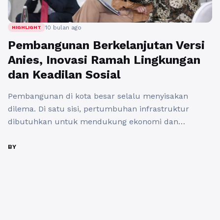
10 bulan ago
HIGHLIGHT
Pembangunan Berkelanjutan Versi
Anies, Inovasi Ramah Lingkungan
dan Keadilan Sosial
Pembangunan di kota besar selalu menyisakan
dilema. Di satu sisi, pertumbuhan infrastruktur
dibutuhkan untuk mendukung ekonomi dan
mobilitas warga. Namun di sisi lain, pembangunan
yang serampangan bisa merusak lingkungan dan
BY
mengabaikan aspek sosial. Inilah yang membuat
konsep pembangunan berkelanjutan menjadi
semakin relevan. Anies Baswedan, dengan visi
progresifnya, berusaha menghadirkan terobosan
yang tidak hanya berorientasi pada ...
Baca