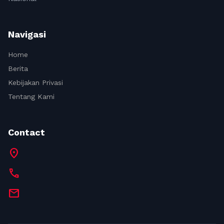
Navigasi
Home
Berita
Kebijakan Privasi
Tentang Kami
Contact
location_on
call
mail