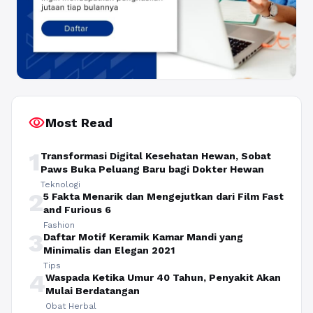
visibility
Most Read
1
Transformasi Digital Kesehatan Hewan, Sobat
Paws Buka Peluang Baru bagi Dokter Hewan
Teknologi
2
5 Fakta Menarik dan Mengejutkan dari Film Fast
and Furious 6
Fashion
3
Daftar Motif Keramik Kamar Mandi yang
Minimalis dan Elegan 2021
Tips
4
Waspada Ketika Umur 40 Tahun, Penyakit Akan
Mulai Berdatangan
Obat Herbal