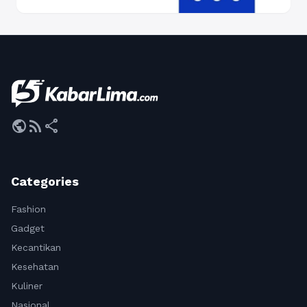
public
rss_feed
share
Categories
Fashion
Gadget
Kecantikan
Kesehatan
Kuliner
Nasional