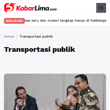
menu
mukan kelas seru dan materi lengkap hanya di YukBelajar.com. Mu
BREAKING
Home
/
Transportasi publik
Transportasi publik