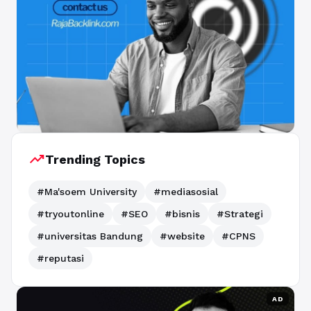
trending_up
Trending Topics
#Ma'soem University
#mediasosial
#tryoutonline
#SEO
#bisnis
#Strategi
#universitas Bandung
#website
#CPNS
#reputasi
AD