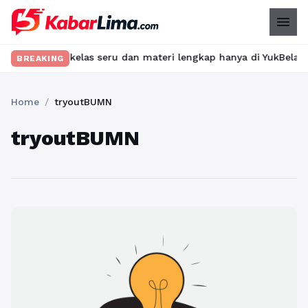
menu
emukan kelas seru dan materi lengkap hanya di YukBelajar.com. M
BREAKING
Home
/
tryoutBUMN
tryoutBUMN