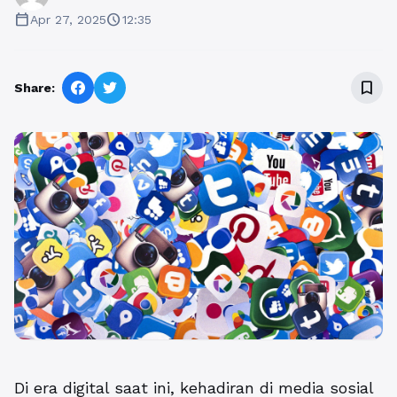
calendar_today
schedule
Apr 27, 2025
12:35
bookmark_border
Share:
Di era digital saat ini, kehadiran di media sosial