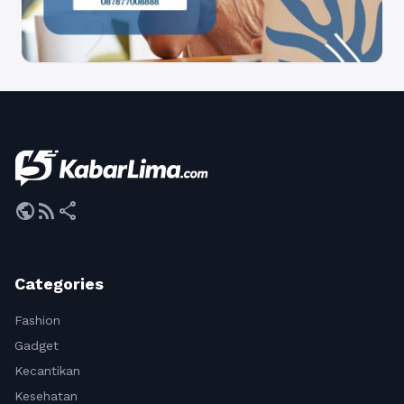
public
rss_feed
share
Categories
Fashion
Gadget
Kecantikan
Kesehatan