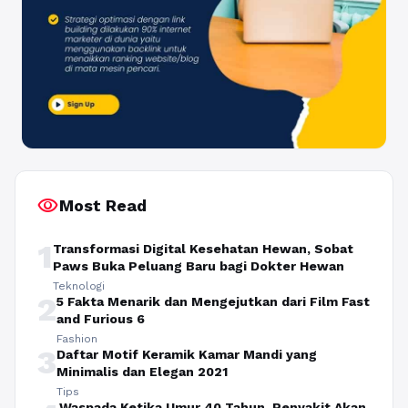
visibility
Most Read
1
Transformasi Digital Kesehatan Hewan, Sobat
Paws Buka Peluang Baru bagi Dokter Hewan
Teknologi
2
5 Fakta Menarik dan Mengejutkan dari Film Fast
and Furious 6
Fashion
3
Daftar Motif Keramik Kamar Mandi yang
Minimalis dan Elegan 2021
Tips
Waspada Ketika Umur 40 Tahun, Penyakit Akan