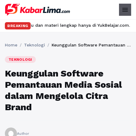
menu
eru dan materi lengkap hanya di YukBelajar.com. Mulai langkah s
BREAKING
Home
/
Teknologi
/
Keunggulan Software Pemantauan Media Sosial dalam Mengelola Citra Brand
TEKNOLOGI
Keunggulan Software
Pemantauan Media Sosial
dalam Mengelola Citra
Brand
Author