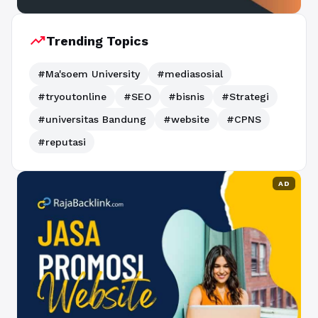
trending_up
Trending Topics
#Ma'soem University
#mediasosial
#tryoutonline
#SEO
#bisnis
#Strategi
#universitas Bandung
#website
#CPNS
#reputasi
AD