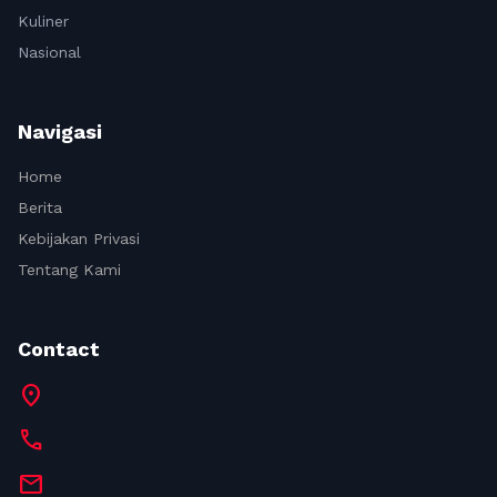
Kuliner
Nasional
Navigasi
Home
Berita
Kebijakan Privasi
Tentang Kami
Contact
location_on
call
mail