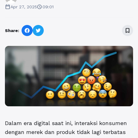
calendar_today
schedule
Apr 27, 2025
09:01
bookmark_border
Share:
Dalam era digital saat ini, interaksi konsumen
dengan merek dan produk tidak lagi terbatas