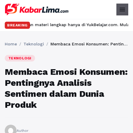
menu
 materi lengkap hanya di YukBelajar.com. Mulai langkah suksesmu
BREAKING
Home
/
Teknologi
/
Membaca Emosi Konsumen: Pentingnya Analisis Sentimen dalam Dunia Produk
TEKNOLOGI
Membaca Emosi Konsumen:
Pentingnya Analisis
Sentimen dalam Dunia
Produk
Author