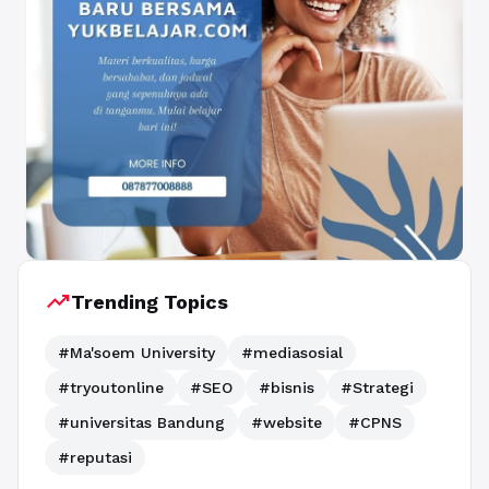
trending_up
Trending Topics
#Ma'soem University
#mediasosial
#tryoutonline
#SEO
#bisnis
#Strategi
#universitas Bandung
#website
#CPNS
#reputasi