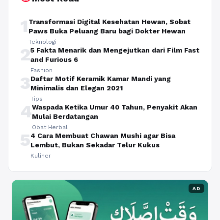
1
Transformasi Digital Kesehatan Hewan, Sobat
Paws Buka Peluang Baru bagi Dokter Hewan
Teknologi
2
5 Fakta Menarik dan Mengejutkan dari Film Fast
and Furious 6
Fashion
3
Daftar Motif Keramik Kamar Mandi yang
Minimalis dan Elegan 2021
Tips
4
Waspada Ketika Umur 40 Tahun, Penyakit Akan
Mulai Berdatangan
Obat Herbal
5
4 Cara Membuat Chawan Mushi agar Bisa
Lembut, Bukan Sekadar Telur Kukus
Kuliner
AD