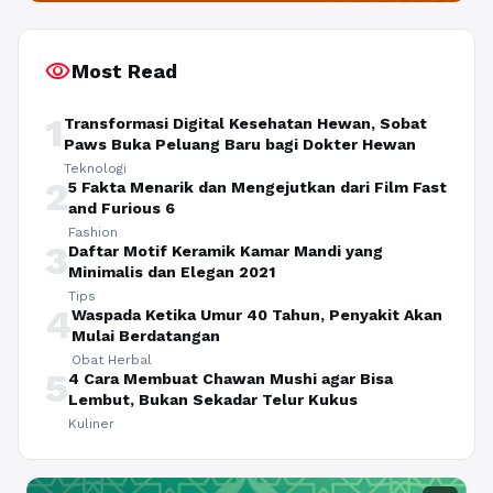
visibility
Most Read
1
Transformasi Digital Kesehatan Hewan, Sobat
Paws Buka Peluang Baru bagi Dokter Hewan
Teknologi
2
5 Fakta Menarik dan Mengejutkan dari Film Fast
and Furious 6
Fashion
3
Daftar Motif Keramik Kamar Mandi yang
Minimalis dan Elegan 2021
Tips
4
Waspada Ketika Umur 40 Tahun, Penyakit Akan
Mulai Berdatangan
Obat Herbal
5
4 Cara Membuat Chawan Mushi agar Bisa
Lembut, Bukan Sekadar Telur Kukus
Kuliner