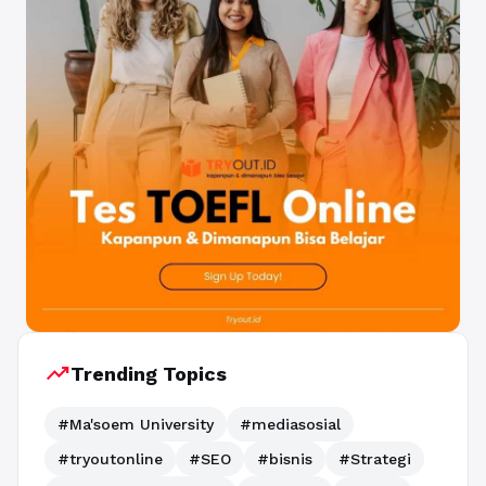
trending_up
Trending Topics
#Ma'soem University
#mediasosial
#tryoutonline
#SEO
#bisnis
#Strategi