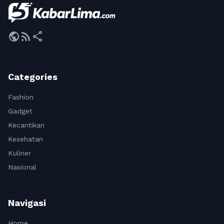
public
rss_feed
share
Categories
Fashion
Gadget
Kecantikan
Kesehatan
Kuliner
Nasional
Navigasi
Home