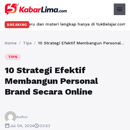
menu
s seru dan materi lengkap hanya di YukBelajar.com. Mulai langka
BREAKING
Home
/
Tips
/
10 Strategi Efektif Membangun Personal Brand Secara Online
TIPS
10 Strategi Efektif
Membangun Personal
Brand Secara Online
Author
calendar_today
schedule
Jul 04, 2024
03:53