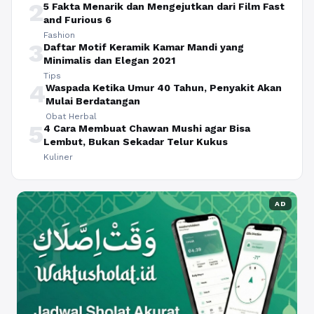
2
5 Fakta Menarik dan Mengejutkan dari Film Fast
and Furious 6
Fashion
3
Daftar Motif Keramik Kamar Mandi yang
Minimalis dan Elegan 2021
Tips
4
Waspada Ketika Umur 40 Tahun, Penyakit Akan
Mulai Berdatangan
Obat Herbal
5
4 Cara Membuat Chawan Mushi agar Bisa
Lembut, Bukan Sekadar Telur Kukus
Kuliner
AD