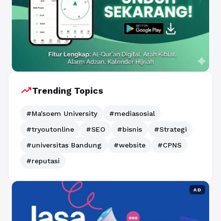
trending_up
Trending Topics
#Ma'soem University
#mediasosial
#tryoutonline
#SEO
#bisnis
#Strategi
#universitas Bandung
#website
#CPNS
#reputasi
AD