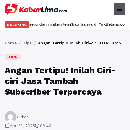
menu
seru dan materi lengkap hanya di YukBelajar.com. Mulai langkah 
BREAKING
Home
/
Tips
/
Angan Tertipu! Inilah Ciri-ciri Jasa Tambah Subscriber Terpercaya
TIPS
Angan Tertipu! Inilah Ciri-
ciri Jasa Tambah
Subscriber Terpercaya
Author
calendar_today
schedule
Apr 23, 2025
08:46