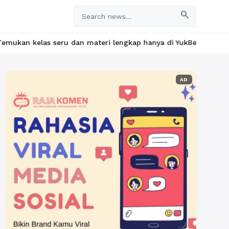
search
las seru dan materi lengkap hanya di YukBelajar.com. Mulai lang
AD