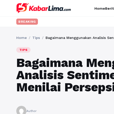
Home
Berit
BREAKING
Home
/
Tips
/
Bagaimana Menggunakan Analisis Senti
TIPS
Bagaimana Men
Analisis Sentim
Menilai Perseps
Author