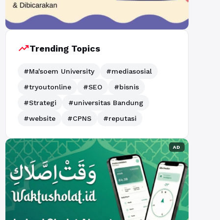
trending_up
Trending Topics
#Ma'soem University
#mediasosial
#tryoutonline
#SEO
#bisnis
#Strategi
#universitas Bandung
#website
#CPNS
#reputasi
AD