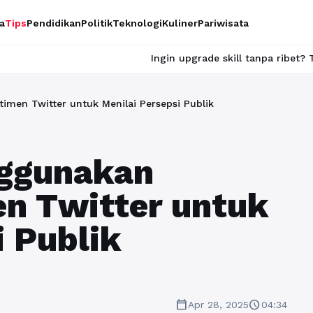
a
Tips
Pendidikan
Politik
Teknologi
Kuliner
Pariwisata
Ingin upgrade skill tanpa ribet? Temukan ke
men Twitter untuk Menilai Persepsi Publik
ggunakan
en Twitter untuk
i Publik
calendar_today
schedule
Apr 28, 2025
04:34