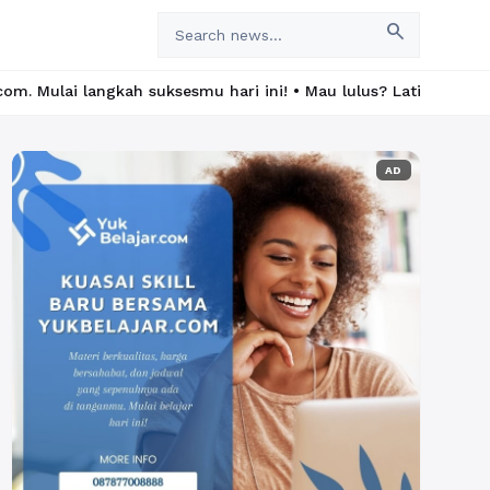
search
h suksesmu hari ini! • Mau lulus? Latih dirimu dengan ribuan so
AD