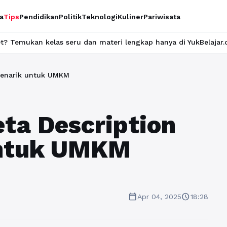
a
Tips
Pendidikan
Politik
Teknologi
Kuliner
Pariwisata
s seru dan materi lengkap hanya di YukBelajar.com. Mulai langka
Menarik untuk UMKM
ta Description
untuk UMKM
calendar_today
schedule
Apr 04, 2025
18:28