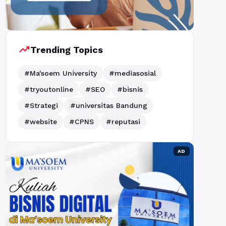
trending_up
Trending Topics
#Ma'soem University
#mediasosial
#tryoutonline
#SEO
#bisnis
#Strategi
#universitas Bandung
#website
#CPNS
#reputasi
AD