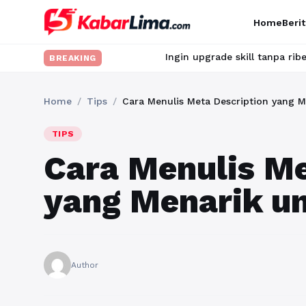
Home
Berit
Ingin upgrade skill tanpa ribet? Temukan kela
BREAKING
Home
/
Tips
/
Cara Menulis Meta Description yang 
TIPS
Cara Menulis Me
yang Menarik 
Author