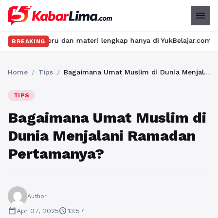
menu
 seru dan materi lengkap hanya di YukBelajar.com. Mulai langkah
BREAKING
Home
/
Tips
/
Bagaimana Umat Muslim di Dunia Menjalani Ramadan Pertamanya?
TIPS
Bagaimana Umat Muslim di
Dunia Menjalani Ramadan
Pertamanya?
Author
calendar_today
schedule
Apr 07, 2025
13:57