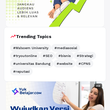
trending_up
Trending Topics
#Ma'soem University
#mediasosial
#tryoutonline
#SEO
#bisnis
#Strategi
#universitas Bandung
#website
#CPNS
#reputasi
AD