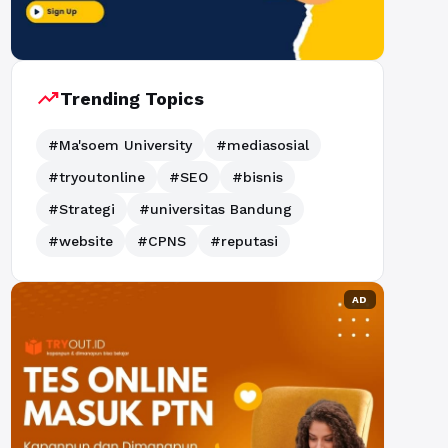
trending_up
Trending Topics
#Ma'soem University
#mediasosial
#tryoutonline
#SEO
#bisnis
#Strategi
#universitas Bandung
#website
#CPNS
#reputasi
AD