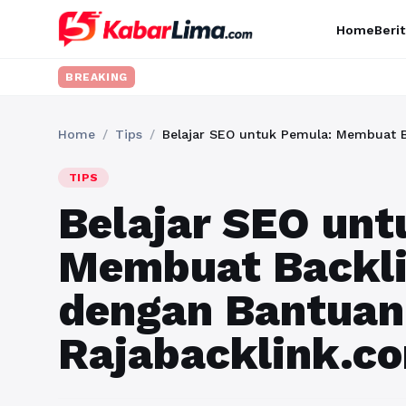
Home
Berit
BREAKING
Home
/
Tips
/
Belajar SEO untuk Pemula: Membuat B
TIPS
Belajar SEO unt
Membuat Backli
dengan Bantuan
Rajabacklink.c