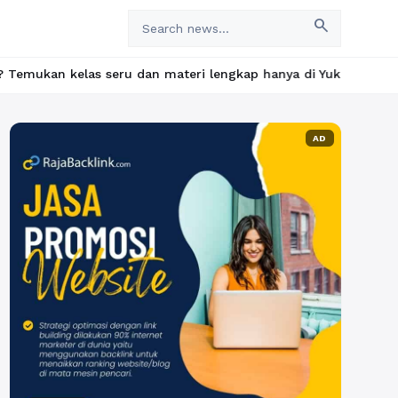
search
s seru dan materi lengkap hanya di YukBelajar.com. Mulai langka
AD