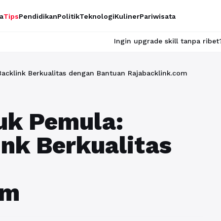
a
Tips
Pendidikan
Politik
Teknologi
Kuliner
Pariwisata
Ingin upgrade skill tanpa ribet? Temukan kela
acklink Berkualitas dengan Bantuan Rajabacklink.com
uk Pemula:
nk Berkualitas
om