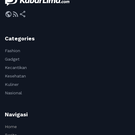
public
rss_feed
share
Categories
Fashion
Gadget
Kecantikan
Kesehatan
Kuliner
Nasional
Navigasi
Home