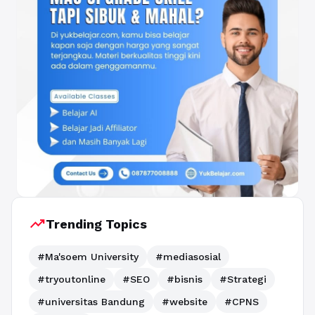
trending_up
Trending Topics
#Ma'soem University
#mediasosial
#tryoutonline
#SEO
#bisnis
#Strategi
#universitas Bandung
#website
#CPNS