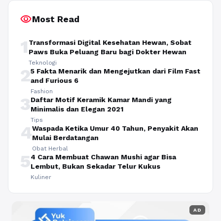
visibility
Most Read
1
Transformasi Digital Kesehatan Hewan, Sobat
Paws Buka Peluang Baru bagi Dokter Hewan
Teknologi
2
5 Fakta Menarik dan Mengejutkan dari Film Fast
and Furious 6
Fashion
3
Daftar Motif Keramik Kamar Mandi yang
Minimalis dan Elegan 2021
Tips
4
Waspada Ketika Umur 40 Tahun, Penyakit Akan
Mulai Berdatangan
Obat Herbal
5
4 Cara Membuat Chawan Mushi agar Bisa
Lembut, Bukan Sekadar Telur Kukus
Kuliner
AD