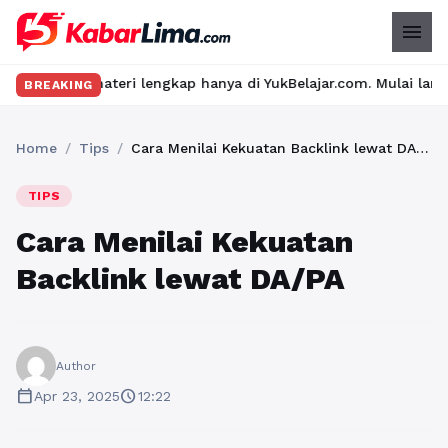
menu
ateri lengkap hanya di YukBelajar.com. Mulai langkah suksesmu h
BREAKING
Home
/
Tips
/
Cara Menilai Kekuatan Backlink lewat DA/PA
TIPS
Cara Menilai Kekuatan
Backlink lewat DA/PA
Author
calendar_today
schedule
Apr 23, 2025
12:22