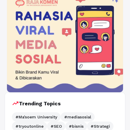
trending_up
Trending Topics
#Ma'soem University
#mediasosial
#tryoutonline
#SEO
#bisnis
#Strategi