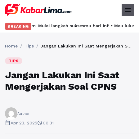
menu
. Mulai langkah suksesmu hari ini! • Mau lulus? Latih dirimu de
BREAKING
Home
/
Tips
/
Jangan Lakukan Ini Saat Mengerjakan Soal CPNS
TIPS
Jangan Lakukan Ini Saat
Mengerjakan Soal CPNS
Author
calendar_today
schedule
Apr 23, 2025
06:31