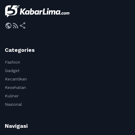
public
rss_feed
share
Categories
Fashion
Gadget
Kecantikan
Kesehatan
Kuliner
Nasional
Navigasi