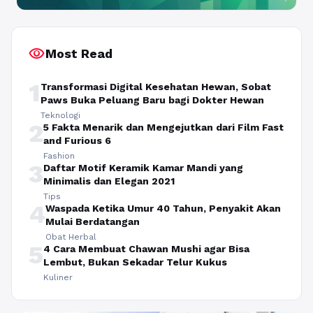
visibility
Most Read
1
Transformasi Digital Kesehatan Hewan, Sobat
Paws Buka Peluang Baru bagi Dokter Hewan
Teknologi
2
5 Fakta Menarik dan Mengejutkan dari Film Fast
and Furious 6
Fashion
3
Daftar Motif Keramik Kamar Mandi yang
Minimalis dan Elegan 2021
Tips
4
Waspada Ketika Umur 40 Tahun, Penyakit Akan
Mulai Berdatangan
Obat Herbal
5
4 Cara Membuat Chawan Mushi agar Bisa
Lembut, Bukan Sekadar Telur Kukus
Kuliner