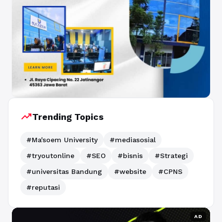
trending_up
Trending Topics
#Ma'soem University
#mediasosial
#tryoutonline
#SEO
#bisnis
#Strategi
#universitas Bandung
#website
#CPNS
#reputasi
AD