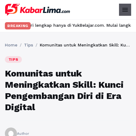
menu
engkap hanya di YukBelajar.com. Mulai langkah suksesmu hari ini
BREAKING
Home
/
Tips
/
Komunitas untuk Meningkatkan Skill: Kunci Pengembangan Diri di Era Digital
TIPS
Komunitas untuk
Meningkatkan Skill: Kunci
Pengembangan Diri di Era
Digital
Author