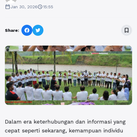
calendar_today
schedule
Jan 30, 2026
15:55
bookmark_border
Share:
Dalam era keterhubungan dan informasi yang
cepat seperti sekarang, kemampuan individu