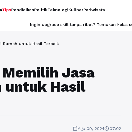
a
Tips
Pendidikan
Politik
Teknologi
Kuliner
Pariwisata
n upgrade skill tanpa ribet? Temukan kelas seru dan materi leng
i Rumah untuk Hasil Terbaik
 Memilih Jasa
 untuk Hasil
calendar_today
schedule
Agu 09, 2024
07:02