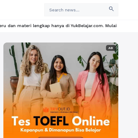
search
kap hanya di YukBelajar.com. Mulai langkah suksesmu hari ini! •
AD