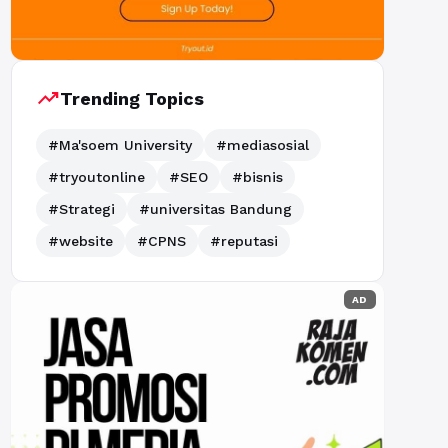
trending_up
Trending Topics
#Ma'soem University
#mediasosial
#tryoutonline
#SEO
#bisnis
#Strategi
#universitas Bandung
#website
#CPNS
#reputasi
AD