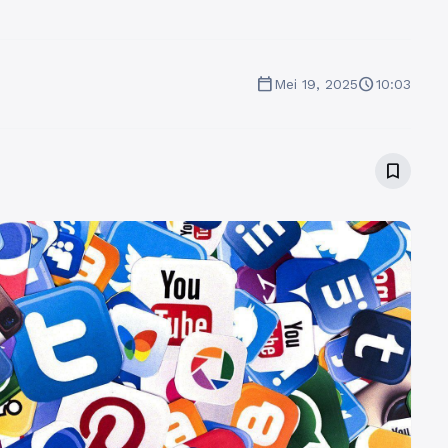
calendar_today
schedule
Mei 19, 2025
10:03
bookmark_border