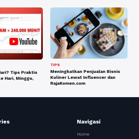
TIPS
Meningkatkan Penjualan Bisnis
ari? Tips Praktis
Kuliner Lewat Influencer dan
 Hari, Minggu,
RajaKomen.com
ries
Navigasi
Home