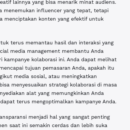
eatif lainnya yang bisa menarik minat audiens.
menemukan influencer yang tepat, tetapi
a menciptakan konten yang efektif untuk
ntuk terus memantau hasil dan interaksi yang
a social media management membantu Anda
ri kampanye kolaborasi ini. Anda dapat melihat
 mencapai tujuan pemasaran Anda, apakah itu
ikut media sosial, atau meningkatkan
 bisa menyesuaikan strategi kolaborasi di masa
menyediakan alat yang memungkinkan Anda
a dapat terus mengoptimalkan kampanye Anda.
ransparansi menjadi hal yang sangat penting
en saat ini semakin cerdas dan lebih suka