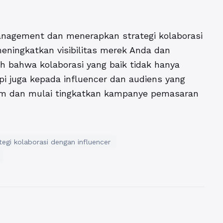
nagement dan menerapkan strategi kolaborasi
eningkatkan visibilitas merek Anda dan
ah bahwa kolaborasi yang baik tidak hanya
i juga kepada influencer dan audiens yang
com dan mulai tingkatkan kampanye pemasaran
tegi kolaborasi dengan influencer