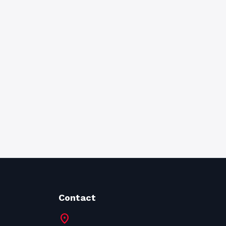
Contact
location_on