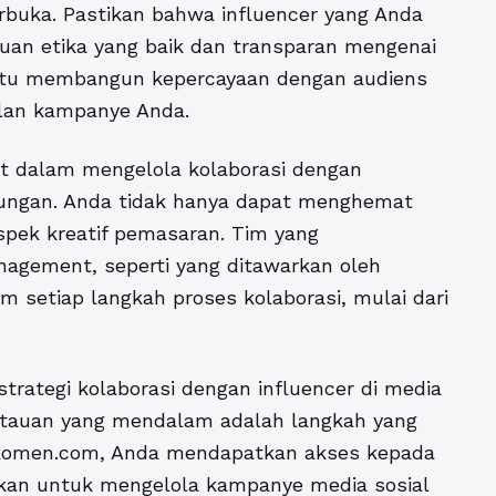
erbuka. Pastikan bahwa influencer yang Anda
nduan etika yang baik dan transparan mengenai
antu membangun kepercayaan dengan audiens
ilan kampanye Anda.
t dalam mengelola kolaborasi dengan
ungan. Anda tidak hanya dapat menghemat
aspek kreatif pemasaran. Tim yang
agement, seperti yang ditawarkan oleh
setiap langkah proses kolaborasi, mulai dari
strategi kolaborasi dengan influencer di media
ntauan yang mendalam adalah langkah yang
ajakomen.com, Anda mendapatkan akses kepada
ukan untuk mengelola kampanye media sosial