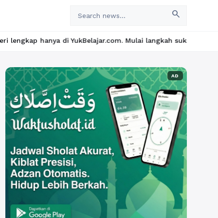
search
 YukBelajar.com. Mulai langkah suksesmu hari ini! • Mau lulus? L
AD