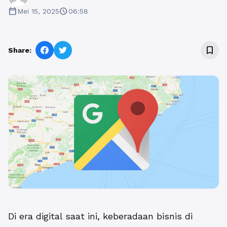
calendar_today
schedule
Mei 15, 2025
06:58
bookmark_border
Share:
Di era digital saat ini, keberadaan bisnis di