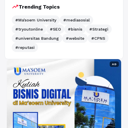
trending_up
Trending Topics
#Ma'soem University
#mediasosial
#tryoutonline
#SEO
#bisnis
#Strategi
#universitas Bandung
#website
#CPNS
#reputasi
AD