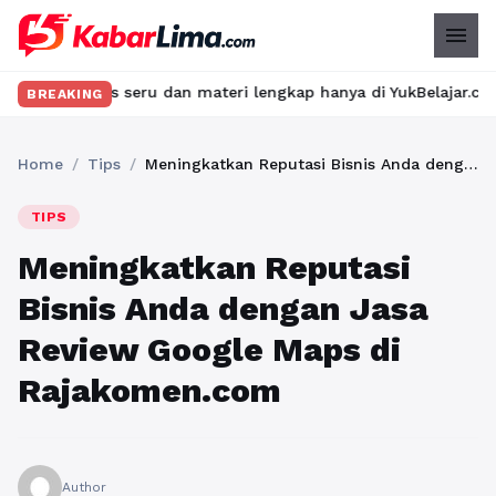
menu
s seru dan materi lengkap hanya di YukBelajar.com. Mulai langka
BREAKING
Home
/
Tips
/
Meningkatkan Reputasi Bisnis Anda dengan Jasa Review Google Maps di Rajakomen.com
TIPS
Meningkatkan Reputasi
Bisnis Anda dengan Jasa
Review Google Maps di
Rajakomen.com
Author