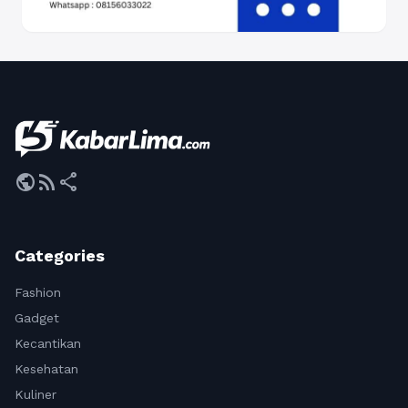
public
rss_feed
share
Categories
Fashion
Gadget
Kecantikan
Kesehatan
Kuliner